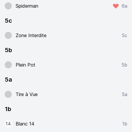
Spiderman
6a
5c
Zone Interdite
5c
5b
Plein Pot
5b
5a
Tire à Vue
5a
1b
14
Blanc 14
1b