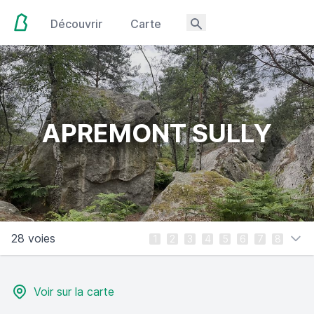
Découvrir
Carte
APREMONT SULLY
28 voies
1
2
3
4
5
6
7
8
Voir sur la carte