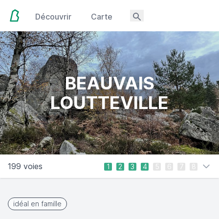
Découvrir
Carte
BEAUVAIS
LOUTTEVILLE
199 voies
1
2
3
4
5
6
7
8
idéal en famille