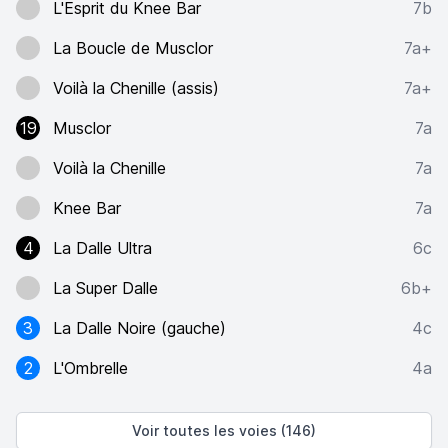
L'Esprit du Knee Bar
7b
La Boucle de Musclor
7a+
Voilà la Chenille (assis)
7a+
19
Musclor
7a
Voilà la Chenille
7a
Knee Bar
7a
4
La Dalle Ultra
6c
La Super Dalle
6b+
3
La Dalle Noire (gauche)
4c
2
L'Ombrelle
4a
Voir toutes les voies (146)