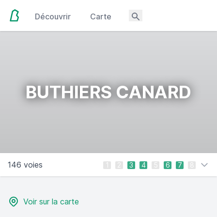
Découvrir
Carte
BUTHIERS CANARD
146 voies
1
2
3
4
5
6
7
8
Voir sur la carte