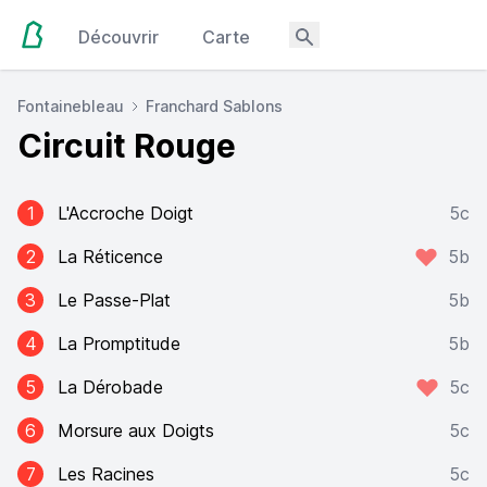
Découvrir
Carte
Fontainebleau
Franchard Sablons
Circuit Rouge
1
L'Accroche Doigt
5c
2
La Réticence
5b
3
Le Passe-Plat
5b
4
La Promptitude
5b
5
La Dérobade
5c
6
Morsure aux Doigts
5c
7
Les Racines
5c