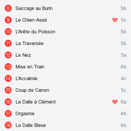
8
Saccage au Burin
5b
9
Le Chien-Assis
5c
10
L'Arête du Poisson
5b
11
La Traversée
5b
12
Le Nez
5a
13
Mise en Train
4b
14
L'Accalmie
4c
15
Coup de Canon
5c
16
La Dalle à Clément
6a
17
Orgasme
4b
18
La Dalle Bleue
4b