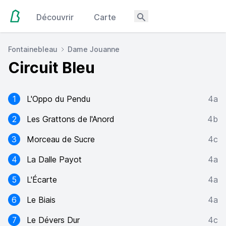
Découvrir
Carte
Fontainebleau
Dame Jouanne
Circuit Bleu
1
L'Oppo du Pendu
4a
2
Les Grattons de l'Anord
4b
3
Morceau de Sucre
4c
4
La Dalle Payot
4a
5
L'Écarte
4a
6
Le Biais
4a
7
Le Dévers Dur
4c