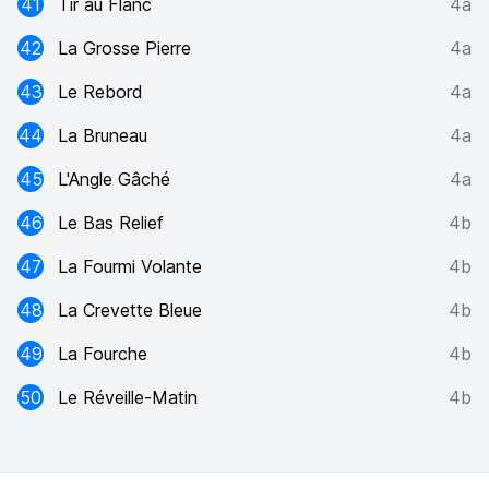
41
Tir au Flanc
4a
42
La Grosse Pierre
4a
43
Le Rebord
4a
44
La Bruneau
4a
45
L'Angle Gâché
4a
46
Le Bas Relief
4b
47
La Fourmi Volante
4b
48
La Crevette Bleue
4b
49
La Fourche
4b
50
Le Réveille-Matin
4b