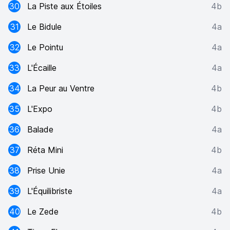
30
La Piste aux Étoiles
4b
31
Le Bidule
4a
32
Le Pointu
4a
33
L'Écaille
4a
34
La Peur au Ventre
4b
35
L'Expo
4b
36
Balade
4a
37
Réta Mini
4b
38
Prise Unie
4a
39
L'Équilibriste
4a
40
Le Zede
4b