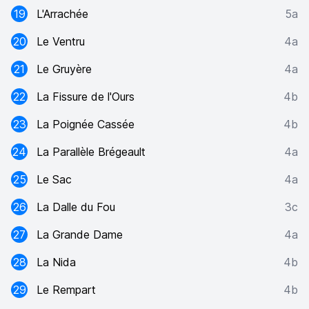
19
L'Arrachée
5a
20
Le Ventru
4a
21
Le Gruyère
4a
22
La Fissure de l'Ours
4b
23
La Poignée Cassée
4b
24
La Parallèle Brégeault
4a
25
Le Sac
4a
26
La Dalle du Fou
3c
27
La Grande Dame
4a
28
La Nida
4b
29
Le Rempart
4b