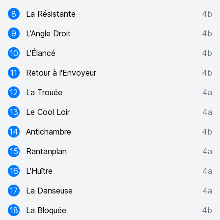
8
La Résistante
4b
9
L'Angle Droit
4b
10
L'Élancé
4b
11
Retour à l'Envoyeur
4b
12
La Trouée
4a
13
Le Cool Loir
4a
14
Antichambre
4b
15
Rantanplan
4a
16
L'Huître
4a
17
La Danseuse
4a
18
La Bloquée
4b