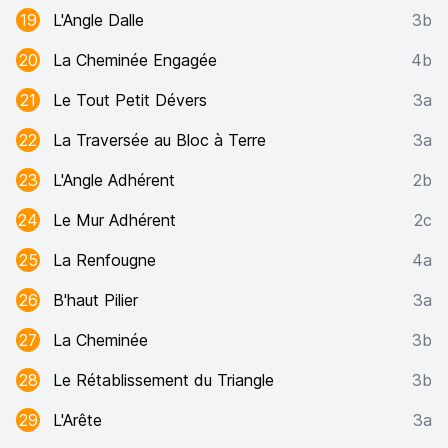
19
L'Angle Dalle
3b
20
La Cheminée Engagée
4b
21
Le Tout Petit Dévers
3a
22
La Traversée au Bloc à Terre
3a
23
L'Angle Adhérent
2b
24
Le Mur Adhérent
2c
25
La Renfougne
4a
26
B'haut Pilier
3a
27
La Cheminée
3b
28
Le Rétablissement du Triangle
3b
29
L'Arête
3a