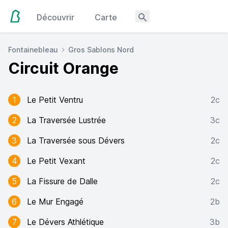
Découvrir
Carte
Fontainebleau
Gros Sablons Nord
Circuit Orange
1
Le Petit Ventru
2c
2
La Traversée Lustrée
3c
3
La Traversée sous Dévers
2c
4
Le Petit Vexant
2c
5
La Fissure de Dalle
2c
6
Le Mur Engagé
2b
7
Le Dévers Athlétique
3b