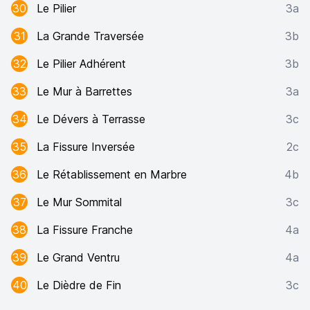
30
Le Pilier
3a
31
La Grande Traversée
3b
32
Le Pilier Adhérent
3b
33
Le Mur à Barrettes
3a
34
Le Dévers à Terrasse
3c
35
La Fissure Inversée
2c
36
Le Rétablissement en Marbre
4b
37
Le Mur Sommital
3c
38
La Fissure Franche
4a
39
Le Grand Ventru
4a
40
Le Dièdre de Fin
3c