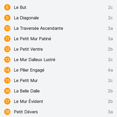
8
Le But
2c
9
La Diagonale
2c
10
La Traversée Ascendante
3a
11
Le Petit Mur Patiné
3a
12
Le Petit Ventre
2b
13
Le Mur Dalleux Lustré
2c
14
Le Pilier Engagé
4a
15
Le Petit Mur
2c
16
La Belle Dalle
2b
17
Le Mur Évident
2b
18
Petit Dévers
3a