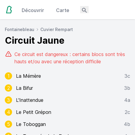
Découvrir
Carte
Fontainebleau
Cuvier Rempart
Circuit Jaune
Ce circuit est dangereux : certains blocs sont très
hauts et/ou avec une réception difficile
1
La Mémère
3c
2
La Bifur
3b
3
L'Inattendue
4a
4
Le Petit Grépon
2c
5
Le Toboggan
4b