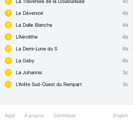
6
La Traversée de la Douloureuse
4c
7
Le Déversoir
4b
8
La Dalle Blanche
4b
9
L'Aérolithe
4b
10
La Demi-Lune du S
4b
11
La Gaby
4b
12
La Johannis
3c
13
L'Arête Sud-Ouest du Rempart
3c
Appli
À propos
Contribuer
English