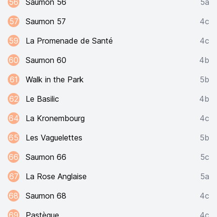
56
Saumon 56
5a
57
Saumon 57
4c
59
La Promenade de Santé
4c
60
Saumon 60
4b
61
Walk in the Park
5b
62
Le Basilic
4b
64
La Kronembourg
4c
65
Les Vaguelettes
5b
66
Saumon 66
5c
67
La Rose Anglaise
5a
68
Saumon 68
4c
69
Pastèque
4c