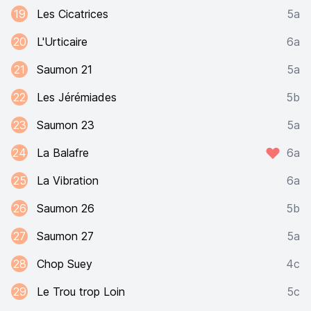
19
Les Cicatrices
5a
20
L'Urticaire
6a
21
Saumon 21
5a
22
Les Jérémiades
5b
23
Saumon 23
5a
24
La Balafre
6a
25
La Vibration
6a
26
Saumon 26
5b
27
Saumon 27
5a
28
Chop Suey
4c
29
Le Trou trop Loin
5c