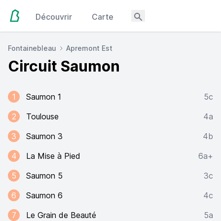
Découvrir
Carte
Fontainebleau
Apremont Est
Circuit Saumon
1
Saumon 1
5c
2
Toulouse
4a
3
Saumon 3
4b
4
La Mise à Pied
6a+
5
Saumon 5
3c
6
Saumon 6
4c
7
Le Grain de Beauté
5a