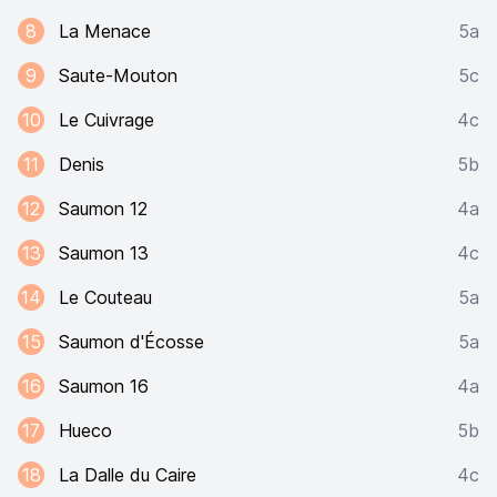
8
La Menace
5a
9
Saute-Mouton
5c
10
Le Cuivrage
4c
11
Denis
5b
12
Saumon 12
4a
13
Saumon 13
4c
14
Le Couteau
5a
15
Saumon d'Écosse
5a
16
Saumon 16
4a
17
Hueco
5b
18
La Dalle du Caire
4c