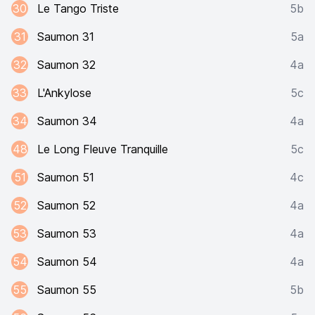
30
Le Tango Triste
5b
31
Saumon 31
5a
32
Saumon 32
4a
33
L'Ankylose
5c
34
Saumon 34
4a
48
Le Long Fleuve Tranquille
5c
51
Saumon 51
4c
52
Saumon 52
4a
53
Saumon 53
4a
54
Saumon 54
4a
55
Saumon 55
5b