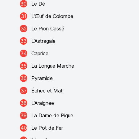
30
Le Dé
31
L'Œuf de Colombe
32
Le Pion Cassé
33
L'Astragale
34
Caprice
35
La Longue Marche
36
Pyramide
37
Échec et Mat
38
L'Araignée
39
La Dame de Pique
40
Le Pot de Fer