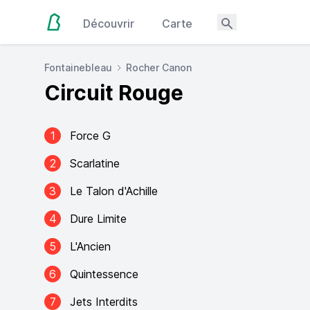
Découvrir
Carte
Fontainebleau
Rocher Canon
Circuit Rouge
1
Force G
2
Scarlatine
3
Le Talon d'Achille
4
Dure Limite
5
L'Ancien
6
Quintessence
7
Jets Interdits