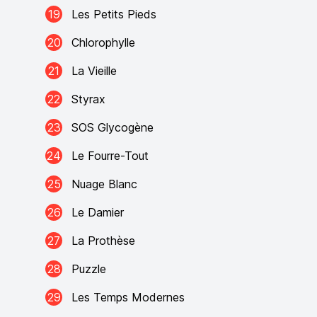
19
Les Petits Pieds
20
Chlorophylle
21
La Vieille
22
Styrax
23
SOS Glycogène
24
Le Fourre-Tout
25
Nuage Blanc
26
Le Damier
27
La Prothèse
28
Puzzle
29
Les Temps Modernes