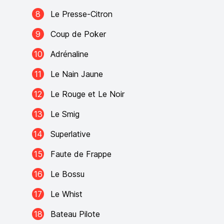
8
Le Presse-Citron
9
Coup de Poker
10
Adrénaline
11
Le Nain Jaune
12
Le Rouge et Le Noir
13
Le Smig
14
Superlative
15
Faute de Frappe
16
Le Bossu
17
Le Whist
18
Bateau Pilote