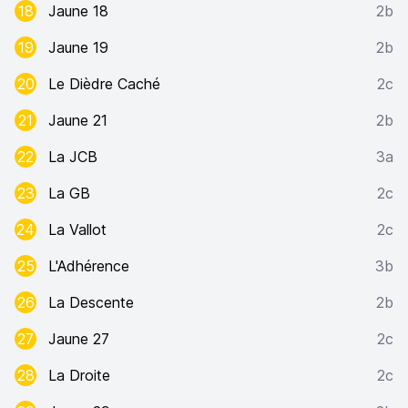
18
Jaune 18
2b
19
Jaune 19
2b
20
Le Dièdre Caché
2c
21
Jaune 21
2b
22
La JCB
3a
23
La GB
2c
24
La Vallot
2c
25
L'Adhérence
3b
26
La Descente
2b
27
Jaune 27
2c
28
La Droite
2c