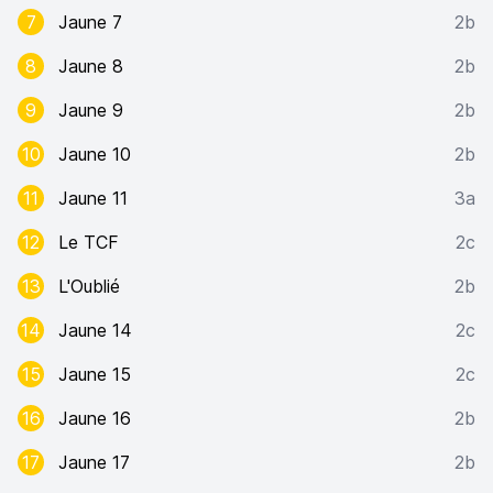
7
Jaune 7
2b
8
Jaune 8
2b
9
Jaune 9
2b
10
Jaune 10
2b
11
Jaune 11
3a
12
Le TCF
2c
13
L'Oublié
2b
14
Jaune 14
2c
15
Jaune 15
2c
16
Jaune 16
2b
17
Jaune 17
2b