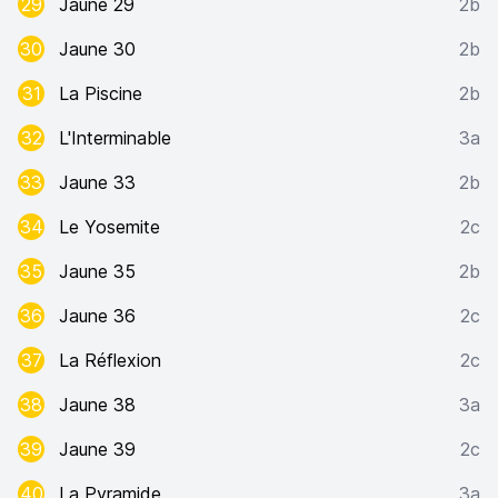
29
Jaune 29
2b
30
Jaune 30
2b
31
La Piscine
2b
32
L'Interminable
3a
33
Jaune 33
2b
34
Le Yosemite
2c
35
Jaune 35
2b
36
Jaune 36
2c
37
La Réflexion
2c
38
Jaune 38
3a
39
Jaune 39
2c
40
La Pyramide
3a