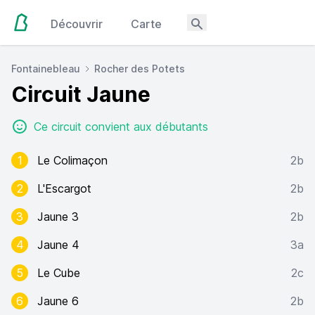
Découvrir
Carte
Fontainebleau
Rocher des Potets
Circuit Jaune
Ce circuit convient aux débutants
1
Le Colimaçon
2b
2
L'Escargot
2b
3
Jaune 3
2b
4
Jaune 4
3a
5
Le Cube
2c
6
Jaune 6
2b