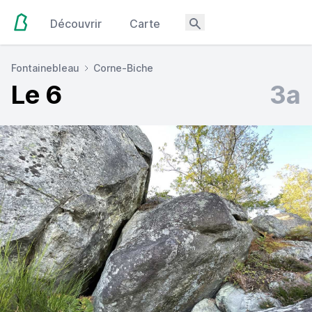
Découvrir
Carte
Fontainebleau
Corne-Biche
Le 6
3a