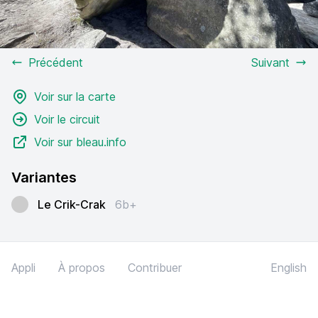
Précédent
Suivant
Voir sur la carte
Voir le circuit
Voir sur bleau.info
Variantes
Le Crik-Crak
6b+
Appli
À propos
Contribuer
English