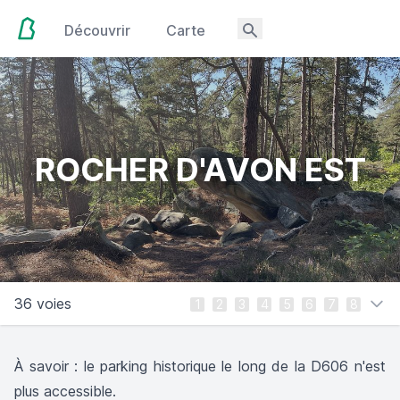
Découvrir
Carte
ROCHER D'AVON EST
36 voies
1
2
3
4
5
6
7
8
À savoir : le parking historique le long de la D606 n'est
plus accessible.