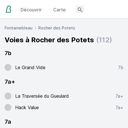
Découvrir
Carte
Fontainebleau
Rocher des Potets
Voies à Rocher des Potets
(112)
7b
Le Grand Vide
7b
7a+
La Traversée du Gueulard
7a+
Hack Value
7a+
7a