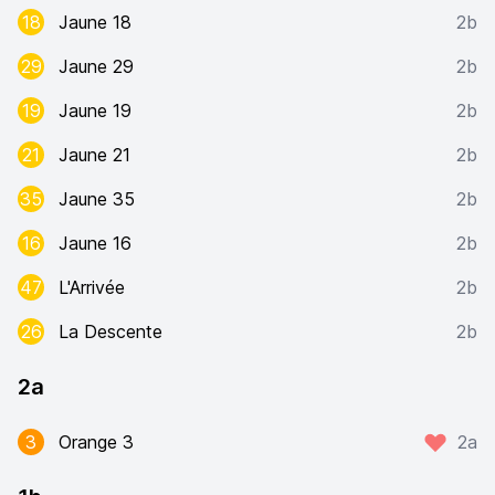
18
Jaune 18
2b
29
Jaune 29
2b
19
Jaune 19
2b
21
Jaune 21
2b
35
Jaune 35
2b
16
Jaune 16
2b
47
L'Arrivée
2b
26
La Descente
2b
2a
3
Orange 3
2a