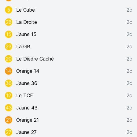
5
Le Cube
2c
28
La Droite
2c
15
Jaune 15
2c
23
La GB
2c
20
Le Dièdre Caché
2c
14
Orange 14
2c
36
Jaune 36
2c
12
Le TCF
2c
43
Jaune 43
2c
21
Orange 21
2c
27
Jaune 27
2c