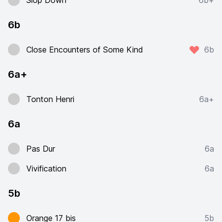
Slop Down
6b+
6b
Close Encounters of Some Kind
6b
6a+
Tonton Henri
6a+
6a
Pas Dur
6a
Vivification
6a
5b
Orange 17 bis
5b