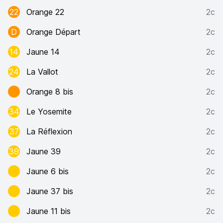
22
Orange 22
2c
D
Orange Départ
2c
14
Jaune 14
2c
24
La Vallot
2c
Orange 8 bis
2c
34
Le Yosemite
2c
37
La Réflexion
2c
39
Jaune 39
2c
Jaune 6 bis
2c
Jaune 37 bis
2c
Jaune 11 bis
2c