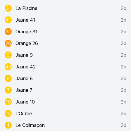
31
La Piscine
2b
41
Jaune 41
2b
31
Orange 31
2b
26
Orange 26
2b
9
Jaune 9
2b
42
Jaune 42
2b
8
Jaune 8
2b
7
Jaune 7
2b
10
Jaune 10
2b
13
L'Oublié
2b
1
Le Colimaçon
2b