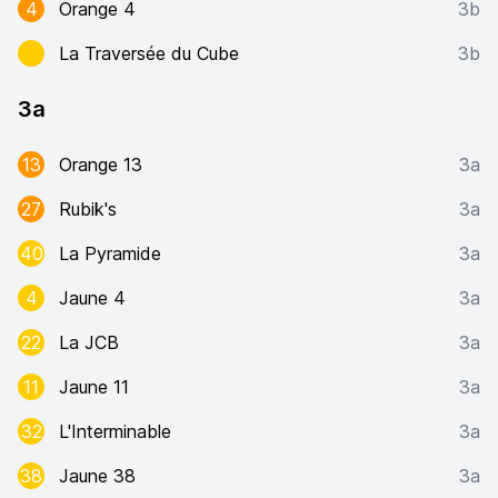
4
Orange 4
3b
La Traversée du Cube
3b
3a
13
Orange 13
3a
27
Rubik's
3a
40
La Pyramide
3a
4
Jaune 4
3a
22
La JCB
3a
11
Jaune 11
3a
32
L'Interminable
3a
38
Jaune 38
3a