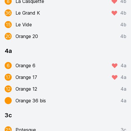
8
La Casquette
4b
36
Le Grand K
4b
15
Le Vide
4b
20
Orange 20
4b
4a
6
Orange 6
4a
17
Orange 17
4a
12
Orange 12
4a
Orange 36 bis
4a
3c
25
Potesque
3c