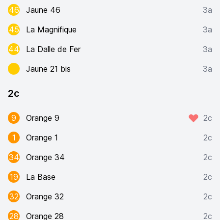
46
Jaune 46
3a
45
La Magnifique
3a
44
La Dalle de Fer
3a
Jaune 21 bis
3a
2c
9
Orange 9
2c
1
Orange 1
2c
34
Orange 34
2c
19
La Base
2c
32
Orange 32
2c
28
Orange 28
2c