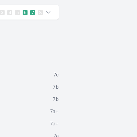
3
4
5
6
7
8
7c
7b
7b
7a+
7a+
7a