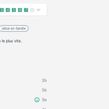
3
4
5
6
7
8
idéal en famille
le plus vite.
2b
3b
3b