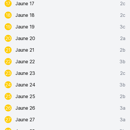
17
Jaune 17
2c
18
Jaune 18
2c
19
Jaune 19
3c
20
Jaune 20
2a
21
Jaune 21
2b
22
Jaune 22
3b
23
Jaune 23
2c
24
Jaune 24
3b
25
Jaune 25
2b
26
Jaune 26
3a
27
Jaune 27
3a