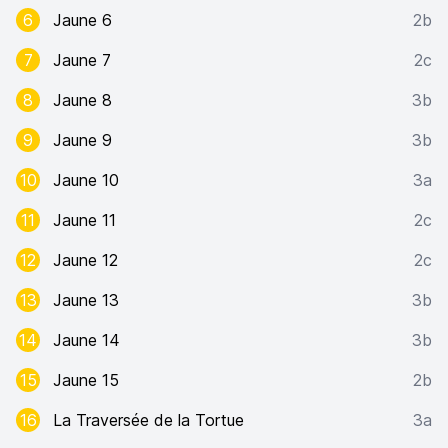
6
Jaune 6
2b
7
Jaune 7
2c
8
Jaune 8
3b
9
Jaune 9
3b
10
Jaune 10
3a
11
Jaune 11
2c
12
Jaune 12
2c
13
Jaune 13
3b
14
Jaune 14
3b
15
Jaune 15
2b
16
La Traversée de la Tortue
3a