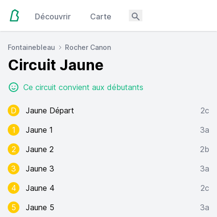
Découvrir
Carte
Fontainebleau
Rocher Canon
Circuit Jaune
Ce circuit convient aux débutants
D
Jaune Départ
2c
1
Jaune 1
3a
2
Jaune 2
2b
3
Jaune 3
3a
4
Jaune 4
2c
5
Jaune 5
3a