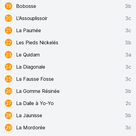
19
Bobosse
3b
20
L'Assouplissoir
3c
21
La Paumée
3c
22
Les Pieds Nickelés
3b
23
Le Quidam
3a
24
La Diagonale
3c
25
La Fausse Fosse
3c
26
La Gomme Résinée
3b
27
La Dalle à Yo-Yo
2c
28
La Jaunisse
3b
29
La Mordorée
3c