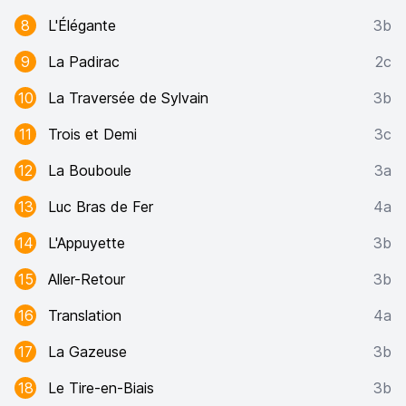
8
L'Élégante
3b
9
La Padirac
2c
10
La Traversée de Sylvain
3b
11
Trois et Demi
3c
12
La Bouboule
3a
13
Luc Bras de Fer
4a
14
L'Appuyette
3b
15
Aller-Retour
3b
16
Translation
4a
17
La Gazeuse
3b
18
Le Tire-en-Biais
3b