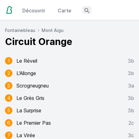
Découvrir
Carte
Fontainebleau
Mont Aigu
Circuit Orange
1
Le Réveil
3b
2
L'Allonge
3b
3
Scrogneugneu
3a
4
Le Grès Gris
3b
5
La Surprise
3b
6
Le Premier Pas
2c
7
La Virée
3c