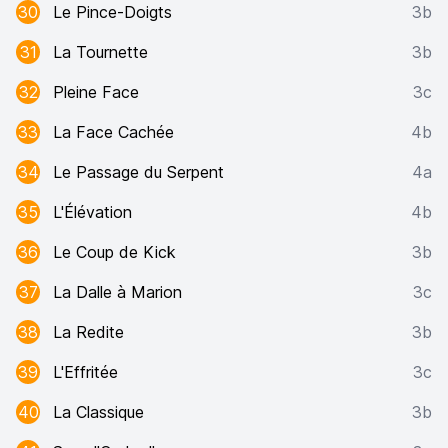
30
Le Pince-Doigts
3b
31
La Tournette
3b
32
Pleine Face
3c
33
La Face Cachée
4b
34
Le Passage du Serpent
4a
35
L'Élévation
4b
36
Le Coup de Kick
3b
37
La Dalle à Marion
3c
38
La Redite
3b
39
L'Effritée
3c
40
La Classique
3b