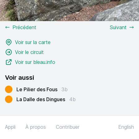
Précédent
Suivant
Voir sur la carte
Voir le circuit
Voir sur bleau.info
Voir aussi
Le Pilier des Fous
3b
La Dalle des Dingues
4b
Appli
À propos
Contribuer
English