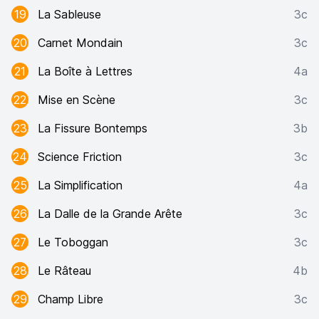
19
La Sableuse
3c
20
Carnet Mondain
3c
21
La Boîte à Lettres
4a
22
Mise en Scène
3c
23
La Fissure Bontemps
3b
24
Science Friction
3c
25
La Simplification
4a
26
La Dalle de la Grande Arête
3c
27
Le Toboggan
3c
28
Le Râteau
4b
29
Champ Libre
3c