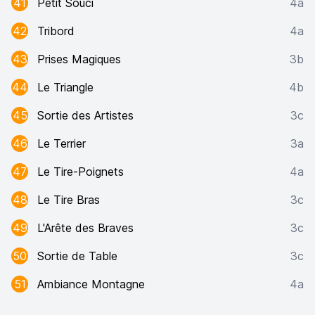
41
Petit Souci
4a
42
Tribord
4a
43
Prises Magiques
3b
44
Le Triangle
4b
45
Sortie des Artistes
3c
46
Le Terrier
3a
47
Le Tire-Poignets
4a
48
Le Tire Bras
3c
49
L'Arête des Braves
3c
50
Sortie de Table
3c
51
Ambiance Montagne
4a