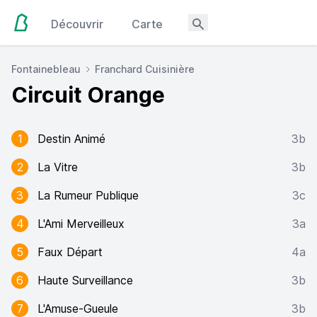
Découvrir
Carte
Fontainebleau
Franchard Cuisinière
Circuit Orange
1
Destin Animé
3b
2
La Vitre
3b
3
La Rumeur Publique
3c
4
L'Ami Merveilleux
3a
5
Faux Départ
4a
6
Haute Surveillance
3b
7
L'Amuse-Gueule
3b