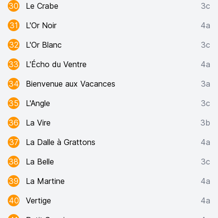
30
Le Crabe
3c
31
L'Or Noir
4a
32
L'Or Blanc
3c
33
L'Écho du Ventre
4a
34
Bienvenue aux Vacances
3a
35
L'Angle
3c
36
La Vire
3b
37
La Dalle à Grattons
4a
38
La Belle
3c
39
La Martine
4a
40
Vertige
4a