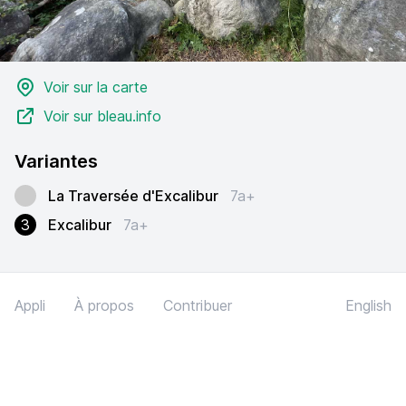
Voir sur la carte
Voir sur bleau.info
Variantes
La Traversée d'Excalibur
7a+
3
Excalibur
7a+
Appli
À propos
Contribuer
English