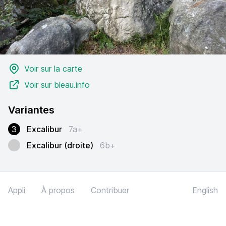
Voir sur la carte
Voir sur bleau.info
Variantes
3
Excalibur
7a+
Excalibur (droite)
6b+
Appli
À propos
Contribuer
English