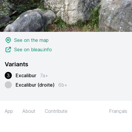
See on the map
See on bleau.info
Variants
3
Excalibur
7a+
Excalibur (droite)
6b+
App
About
Contribute
Français