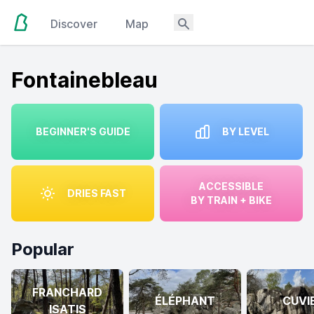
Discover
Map
Fontainebleau
BEGINNER'S GUIDE
BY LEVEL
ACCESSIBLE
DRIES FAST
BY TRAIN + BIKE
Popular
FRANCHARD
ÉLÉPHANT
CUVI
ISATIS