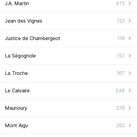
J.A. Martin
475
Jean des Vignes
122
Justice de Chambergeot
116
La Ségognole
157
La Troche
167
Le Calvaire
248
Maunoury
279
Mont Aigu
262