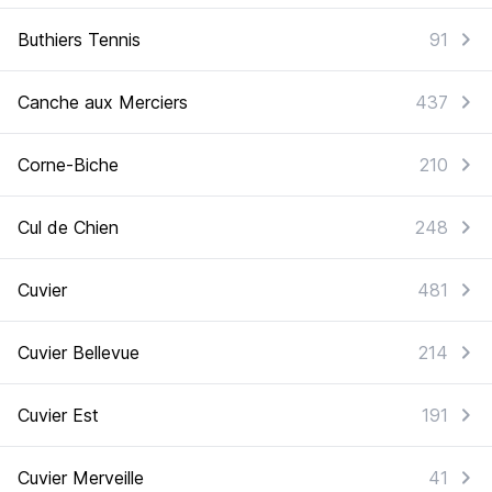
Buthiers Tennis
91
Canche aux Merciers
437
Corne-Biche
210
Cul de Chien
248
Cuvier
481
Cuvier Bellevue
214
Cuvier Est
191
Cuvier Merveille
41