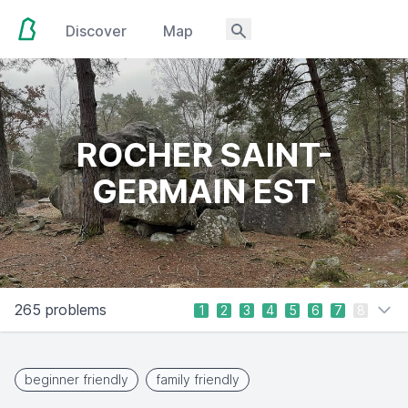
Discover
Map
ROCHER SAINT-
GERMAIN EST
265 problems
1
2
3
4
5
6
7
8
beginner friendly
family friendly