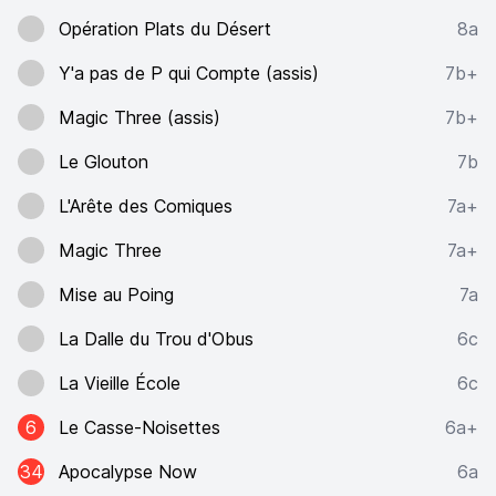
Opération Plats du Désert
8a
Y'a pas de P qui Compte (assis)
7b+
Magic Three (assis)
7b+
Le Glouton
7b
L'Arête des Comiques
7a+
Magic Three
7a+
Mise au Poing
7a
La Dalle du Trou d'Obus
6c
La Vieille École
6c
6
Le Casse-Noisettes
6a+
34
Apocalypse Now
6a