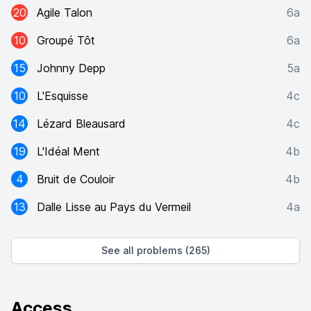
20
Agile Talon
6a
10
Groupé Tôt
6a
15
Johnny Depp
5a
10
L'Esquisse
4c
14
Lézard Bleausard
4c
19
L'Idéal Ment
4b
4
Bruit de Couloir
4b
13
Dalle Lisse au Pays du Vermeil
4a
See all problems (265)
Access