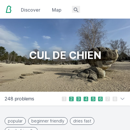
Discover
Map
CUL DE CHIEN
248 problems
1
2
3
4
5
6
7
8
popular
beginner friendly
dries fast