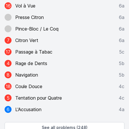
16
Vol à Vue
6a
Presse Citron
6a
Pince-Bloc / Le Coq
6a
7
Citron Vert
6a
17
Passage à Tabac
5c
4
Rage de Dents
5b
8
Navigation
5b
18
Coule Douce
4c
5
Tentation pour Quatre
4c
6
L'Accusation
4a
See all problems (248)