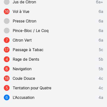
Jus de Citron
6a+
16
Vol à Vue
6a
Presse Citron
6a
Pince-Bloc / Le Coq
6a
7
Citron Vert
6a
17
Passage à Tabac
5c
4
Rage de Dents
5b
8
Navigation
5b
18
Coule Douce
4c
5
Tentation pour Quatre
4c
6
L'Accusation
4a