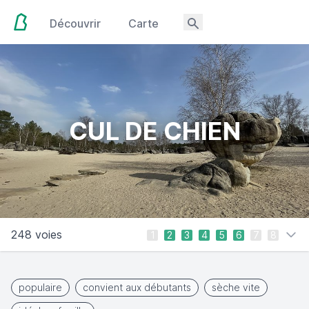
Découvrir
Carte
CUL DE CHIEN
248 voies
1
2
3
4
5
6
7
8
populaire
convient aux débutants
sèche vite