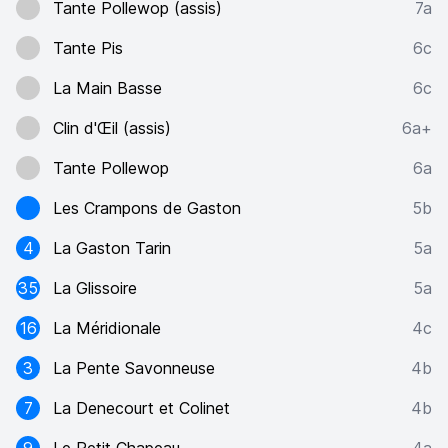
Tante Pollewop (assis)
7a
Tante Pis
6c
La Main Basse
6c
Clin d'Œil (assis)
6a+
Tante Pollewop
6a
Les Crampons de Gaston
5b
4
La Gaston Tarin
5a
35
La Glissoire
5a
16
La Méridionale
4c
3
La Pente Savonneuse
4b
7
La Denecourt et Colinet
4b