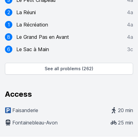
9
Le Petit Chapeau
4a
2
La Réuni
4a
1
La Récréation
4a
8
Le Grand Pas en Avant
4a
6
Le Sac à Main
3c
See all problems (262)
Access
Faisanderie
20 min
Fontainebleau-Avon
25 min