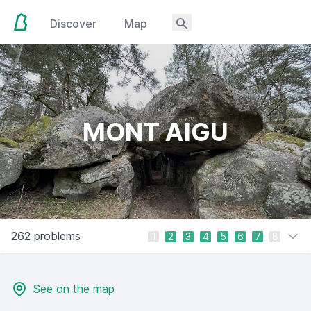
Discover
Map
MONT AIGU
262 problems
1
2
3
4
5
6
7
8
See on the map