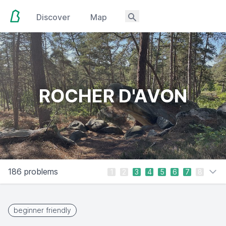
Discover
Map
ROCHER D'AVON
186 problems
1
2
3
4
5
6
7
8
beginner friendly