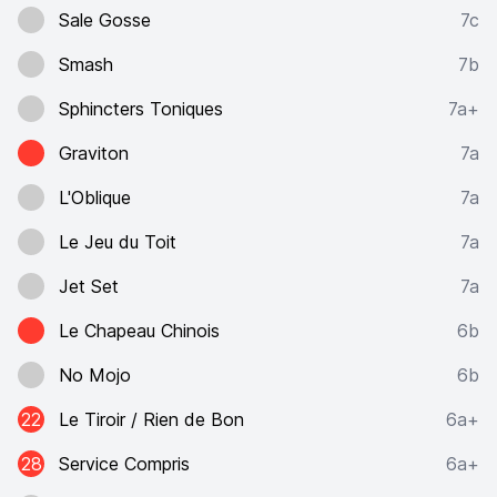
Sale Gosse
7c
Smash
7b
Sphincters Toniques
7a+
Graviton
7a
L'Oblique
7a
Le Jeu du Toit
7a
Jet Set
7a
Le Chapeau Chinois
6b
No Mojo
6b
22
Le Tiroir / Rien de Bon
6a+
28
Service Compris
6a+