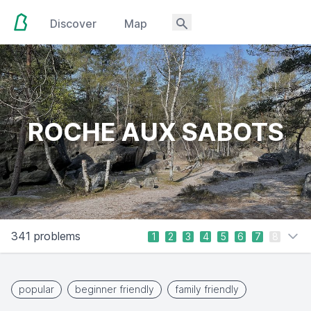
Discover
Map
ROCHE AUX SABOTS
341 problems
1
2
3
4
5
6
7
8
popular
beginner friendly
family friendly