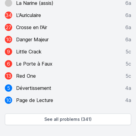
La Narine (assis)
6a
34
L'Auriculaire
6a
27
Crosse en l'Air
6a
10
Danger Majeur
6a
9
Little Crack
5c
6
Le Porte à Faux
5c
13
Red One
5c
5
Dévertissement
4a
10
Page de Lecture
4a
See all problems (341)