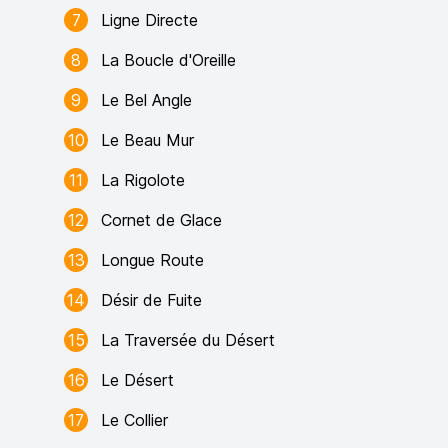
7
Ligne Directe
8
La Boucle d'Oreille
9
Le Bel Angle
10
Le Beau Mur
11
La Rigolote
12
Cornet de Glace
13
Longue Route
14
Désir de Fuite
15
La Traversée du Désert
16
Le Désert
17
Le Collier