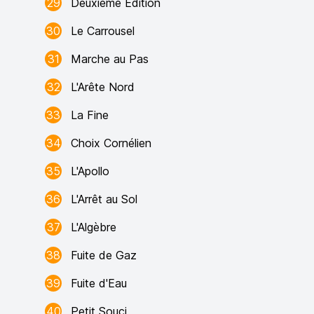
29
Deuxième Édition
30
Le Carrousel
31
Marche au Pas
32
L'Arête Nord
33
La Fine
34
Choix Cornélien
35
L'Apollo
36
L'Arrêt au Sol
37
L'Algèbre
38
Fuite de Gaz
39
Fuite d'Eau
40
Petit Souci