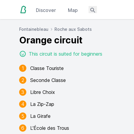
Discover
Map
Fontainebleau
Roche aux Sabots
Orange circuit
This circuit is suited for beginners
1
Classe Touriste
2
Seconde Classe
3
Libre Choix
4
La Zip-Zap
5
La Girafe
6
L'École des Trous