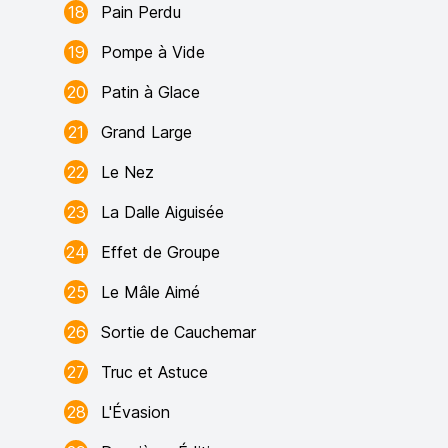
18
Pain Perdu
19
Pompe à Vide
20
Patin à Glace
21
Grand Large
22
Le Nez
23
La Dalle Aiguisée
24
Effet de Groupe
25
Le Mâle Aimé
26
Sortie de Cauchemar
27
Truc et Astuce
28
L'Évasion