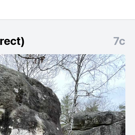
rect)
7c