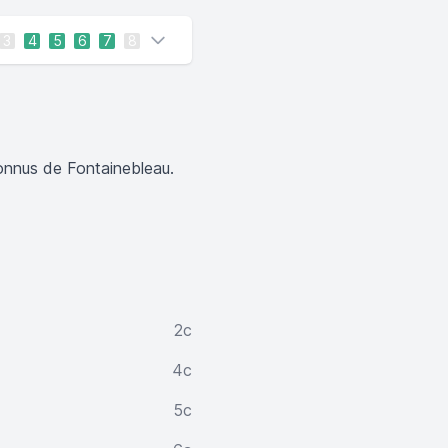
3
4
5
6
7
8
connus de Fontainebleau.
2c
4c
5c