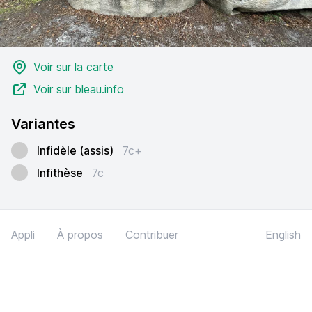
Voir sur la carte
Voir sur bleau.info
Variantes
Infidèle (assis)
7c+
Infithèse
7c
Appli
À propos
Contribuer
English