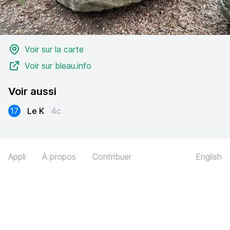
Voir sur la carte
Voir sur bleau.info
Voir aussi
17
Le K
4c
Appli
À propos
Contribuer
English