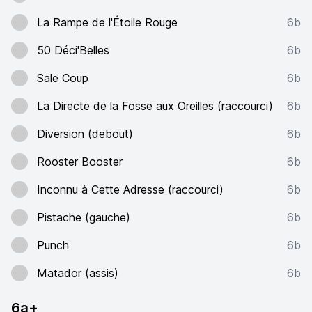
La Rampe de l'Étoile Rouge
6b
50 Déci'Belles
6b
Sale Coup
6b
La Directe de la Fosse aux Oreilles (raccourci)
6b
Diversion (debout)
6b
Rooster Booster
6b
Inconnu à Cette Adresse (raccourci)
6b
Pistache (gauche)
6b
Punch
6b
Matador (assis)
6b
6a+