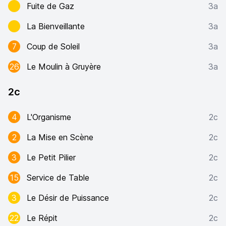
Fuite de Gaz
3a
La Bienveillante
3a
7
Coup de Soleil
3a
26
Le Moulin à Gruyère
3a
2c
4
L'Organisme
2c
2
La Mise en Scène
2c
3
Le Petit Pilier
2c
15
Service de Table
2c
3
Le Désir de Puissance
2c
22
Le Répit
2c