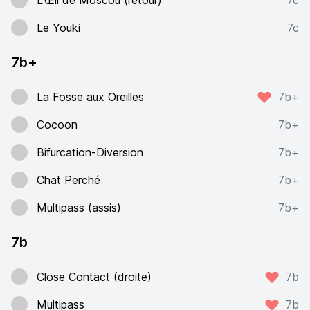
L'Œil de Moscou (retour)
7c
Le Youki
7c
7b+
La Fosse aux Oreilles
7b+
Cocoon
7b+
Bifurcation-Diversion
7b+
Chat Perché
7b+
Multipass (assis)
7b+
7b
Close Contact (droite)
7b
Multipass
7b