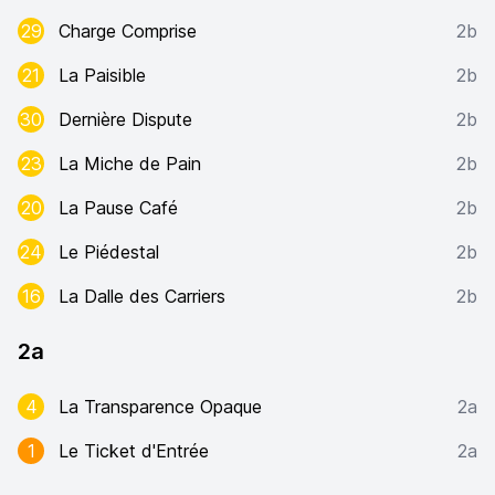
29
Charge Comprise
2b
21
La Paisible
2b
30
Dernière Dispute
2b
23
La Miche de Pain
2b
20
La Pause Café
2b
24
Le Piédestal
2b
16
La Dalle des Carriers
2b
2a
4
La Transparence Opaque
2a
1
Le Ticket d'Entrée
2a