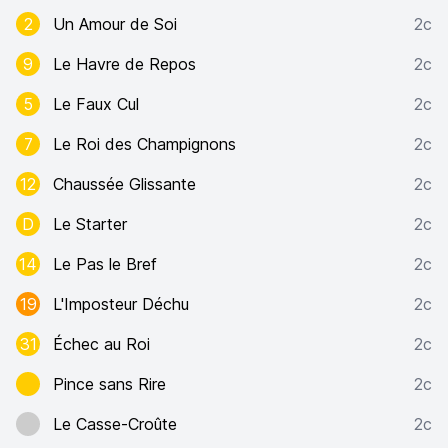
2
Un Amour de Soi
2c
9
Le Havre de Repos
2c
5
Le Faux Cul
2c
7
Le Roi des Champignons
2c
12
Chaussée Glissante
2c
D
Le Starter
2c
14
Le Pas le Bref
2c
19
L'Imposteur Déchu
2c
31
Échec au Roi
2c
Pince sans Rire
2c
Le Casse-Croûte
2c