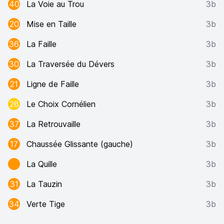
40
La Voie au Trou
3b
20
Mise en Taille
3b
36
La Faille
3b
30
La Traversée du Dévers
3b
21
Ligne de Faille
3b
28
Le Choix Cornélien
3b
37
La Retrouvaille
3b
17
Chaussée Glissante (gauche)
3b
La Quille
3b
31
La Tauzin
3b
34
Verte Tige
3b