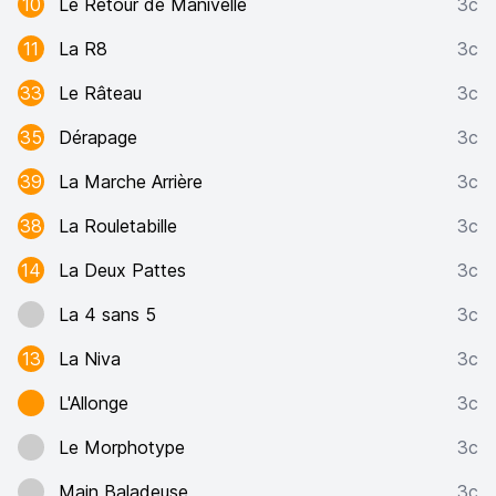
10
Le Retour de Manivelle
3c
11
La R8
3c
33
Le Râteau
3c
35
Dérapage
3c
39
La Marche Arrière
3c
38
La Rouletabille
3c
14
La Deux Pattes
3c
La 4 sans 5
3c
13
La Niva
3c
L'Allonge
3c
Le Morphotype
3c
Main Baladeuse
3c