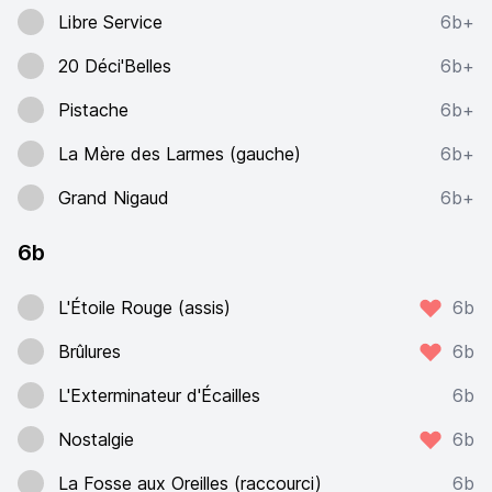
Libre Service
6b+
20 Déci'Belles
6b+
Pistache
6b+
La Mère des Larmes (gauche)
6b+
Grand Nigaud
6b+
6b
L'Étoile Rouge (assis)
6b
Brûlures
6b
L'Exterminateur d'Écailles
6b
Nostalgie
6b
La Fosse aux Oreilles (raccourci)
6b