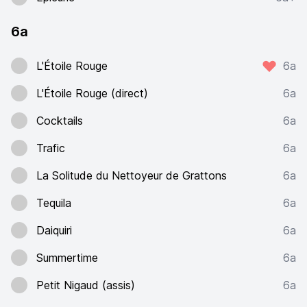
6a
L'Étoile Rouge
6a
L'Étoile Rouge (direct)
6a
Cocktails
6a
Trafic
6a
La Solitude du Nettoyeur de Grattons
6a
Tequila
6a
Daiquiri
6a
Summertime
6a
Petit Nigaud (assis)
6a