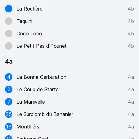
La Routière
4b
Tequini
4b
Coco Loco
4b
Le Petit Pas d'Pounet
4b
4a
4
La Bonne Carburation
4a
2
Le Coup de Starter
4a
7
La Manivelle
4a
35
Le Surplomb du Bananier
4a
13
Montlhéry
4a