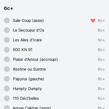
6c+
Sale Coup (assis)
6c+
Le Secoueur d'Os
6c+
Les Ailes d'Icare
6c+
600 KN 91
6c+
Plaisir d'Amour (accroupi)
6c+
Abstine ou Sustine
6c+
Papyrus (gauche)
6c+
Humpty Dumpty
6c+
110 Déci'belles
6c+
Aquae Calidae (assis)
6c+