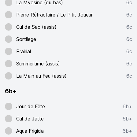
La Myosine (du bas)
6c
Pierre Réfractaire / Le P'tit Joueur
6c
Cul de Sac (assis)
6c
Sortilège
6c
Prairial
6c
Summertime (assis)
6c
La Main au Feu (assis)
6c
6b+
Jour de Fête
6b+
Cul de Jatte
6b+
Aqua Frigida
6b+