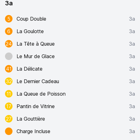
3a
5
Coup Double
3a
6
La Goulotte
3a
24
La Tête à Queue
3a
Le Mur de Glace
3a
41
La Délicate
3a
32
Le Dernier Cadeau
3a
11
La Queue de Poisson
3a
17
Pantin de Vitrine
3a
27
La Gouttière
3a
Charge Incluse
3a