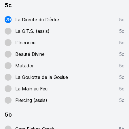
5c
29
La Directe du Dièdre
5c
La G.T.S. (assis)
5c
L'Inconnu
5c
Beauté Divine
5c
Matador
5c
La Goulotte de la Goulue
5c
La Main au Feu
5c
Piercing (assis)
5c
5b