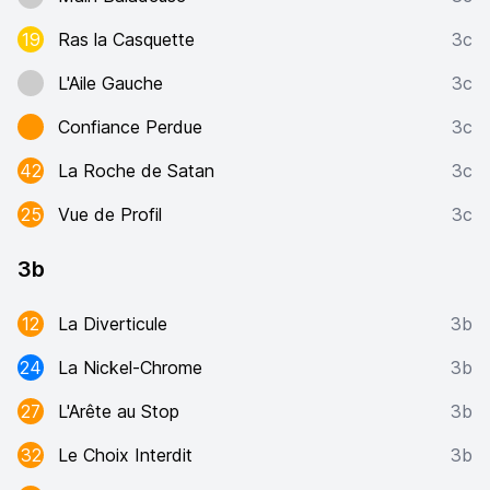
19
Ras la Casquette
3c
L'Aile Gauche
3c
Confiance Perdue
3c
42
La Roche de Satan
3c
25
Vue de Profil
3c
3b
12
La Diverticule
3b
24
La Nickel-Chrome
3b
27
L'Arête au Stop
3b
32
Le Choix Interdit
3b