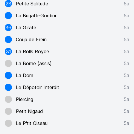
23
Petite Solitude
5a
La Bugatti-Gordini
5a
36
La Girafe
5a
Coup de Frein
5a
31
La Rolls Royce
5a
La Borne (assis)
5a
La Dom
5a
Le Dépotoir Interdit
5a
Piercing
5a
Petit Nigaud
5a
Le P'tit Oiseau
5a