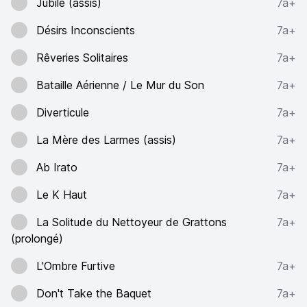
Jubile (assis)
7a+
Désirs Inconscients
7a+
Rêveries Solitaires
7a+
Bataille Aérienne / Le Mur du Son
7a+
Diverticule
7a+
La Mère des Larmes (assis)
7a+
Ab Irato
7a+
Le K Haut
7a+
La Solitude du Nettoyeur de Grattons
7a+
(prolongé)
L'Ombre Furtive
7a+
Don't Take the Baquet
7a+