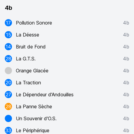
4b
17
Pollution Sonore
4b
15
La Déesse
4b
14
Bruit de Fond
4b
28
La G.T.S.
4b
Orange Glacée
4b
20
La Traction
4b
27
Le Dépendeur d'Andouilles
4b
28
La Panne Sèche
4b
Un Souvenir d'O.S.
4b
33
Le Périphérique
4b