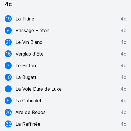
4c
19
La Titine
4c
8
Passage Piéton
4c
21
Le Vin Blanc
4c
16
Verglas d'Été
4c
3
Le Piston
4c
10
La Bugatti
4c
La Voie Dure de Luxe
4c
9
La Cabriolet
4c
26
Aire de Repos
4c
32
La Raffinée
4c