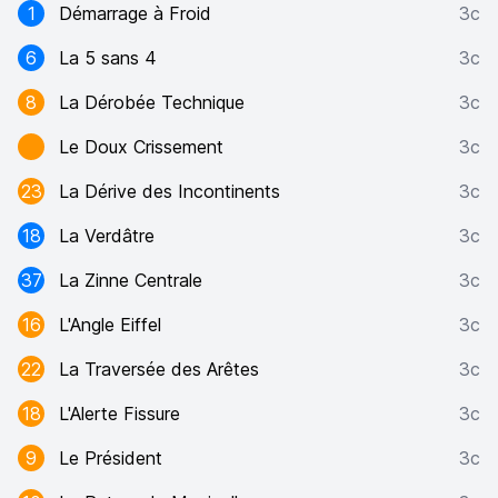
1
Démarrage à Froid
3c
6
La 5 sans 4
3c
8
La Dérobée Technique
3c
Le Doux Crissement
3c
23
La Dérive des Incontinents
3c
18
La Verdâtre
3c
37
La Zinne Centrale
3c
16
L'Angle Eiffel
3c
22
La Traversée des Arêtes
3c
18
L'Alerte Fissure
3c
9
Le Président
3c