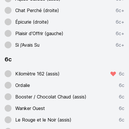
Chat Perché (droite)
6c+
Épicurie (droite)
6c+
Plaisir d'Offrir (gauche)
6c+
Si j'Avais Su
6c+
6c
Kilomètre 162 (assis)
6c
Ordalie
6c
Booster / Chocolat Chaud (assis)
6c
Wanker Ouest
6c
Le Rouge et le Noir (assis)
6c