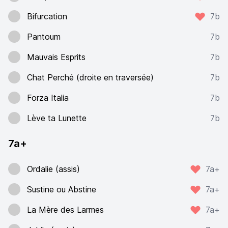
Bifurcation
7b
Pantoum
7b
Mauvais Esprits
7b
Chat Perché (droite en traversée)
7b
Forza Italia
7b
Lève ta Lunette
7b
7a+
Ordalie (assis)
7a+
Sustine ou Abstine
7a+
La Mère des Larmes
7a+