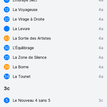
11
Embraye Sec!
4a
12
La Voyageuse
4a
22
Le Virage à Droite
4a
La Levure
4a
43
La Sortie des Artistes
4a
30
L'Équilibrage
4a
25
La Zone de Silence
4a
29
La Borne
4a
34
La Tounet
4a
3c
5
Le Nouveau 4 sans 5
3c