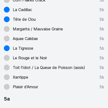
Corn Flakes Crack
5b
La Cadillac
5b
Tête de Clou
5b
Margarita / Mauvaise Graine
5b
Aquae Calidae
5b
La Tigresse
5b
Le Rouge et le Noir
5b
Toit l'Idiot / La Queue de Poisson (assis)
5b
Xantippe
5b
Plaisir d'Amour
5b
5a