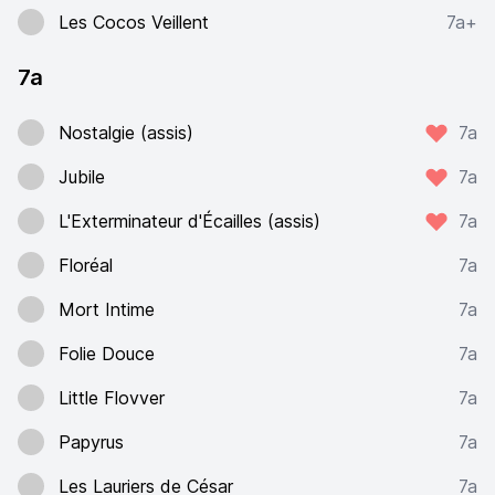
Les Cocos Veillent
7a+
7a
Nostalgie (assis)
7a
Jubile
7a
L'Exterminateur d'Écailles (assis)
7a
Floréal
7a
Mort Intime
7a
Folie Douce
7a
Little Flovver
7a
Papyrus
7a
Les Lauriers de César
7a