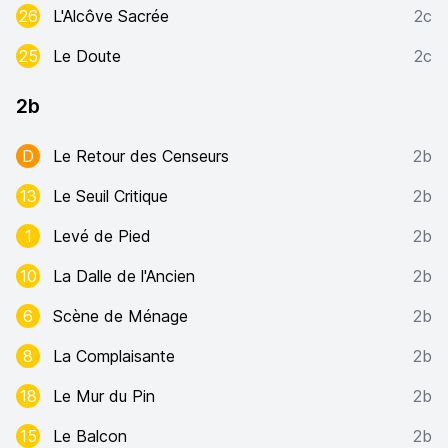
26
L'Alcôve Sacrée
2c
25
Le Doute
2c
2b
D
Le Retour des Censeurs
2b
13
Le Seuil Critique
2b
1
Levé de Pied
2b
10
La Dalle de l'Ancien
2b
6
Scène de Ménage
2b
8
La Complaisante
2b
18
Le Mur du Pin
2b
15
Le Balcon
2b