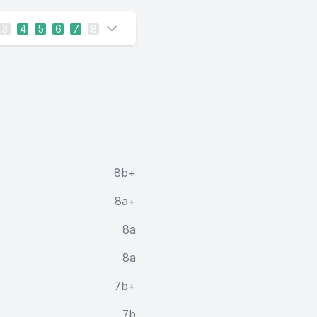
3
4
5
6
7
8
8b+
8a+
8a
8a
7b+
7b