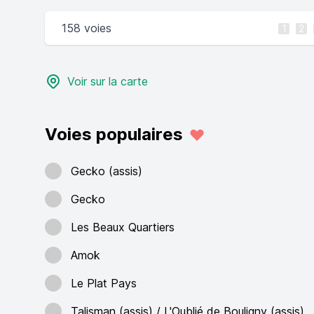
158 voies
1
2
Voir sur la carte
Voies populaires
Gecko (assis)
Gecko
Les Beaux Quartiers
Amok
Le Plat Pays
Talisman (assis) / L'Oublié de Bouligny (assis)