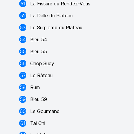
51
La Fissure du Rendez-Vous
52
La Dalle du Plateau
53
Le Surplomb du Plateau
54
Bleu 54
55
Bleu 55
56
Chop Suey
57
Le Râteau
58
Rum
59
Bleu 59
60
Le Gourmand
61
Tai Chi