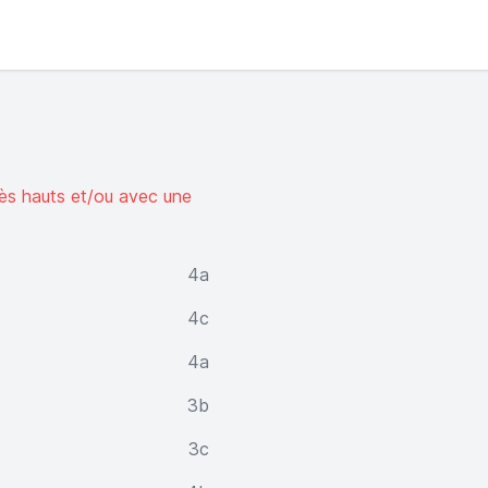
rès hauts et/ou avec une
4a
4c
4a
3b
3c