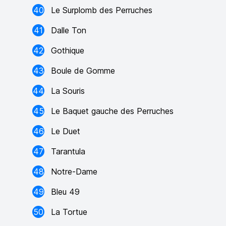
40
Le Surplomb des Perruches
41
Dalle Ton
42
Gothique
43
Boule de Gomme
44
La Souris
45
Le Baquet gauche des Perruches
46
Le Duet
47
Tarantula
48
Notre-Dame
49
Bleu 49
50
La Tortue