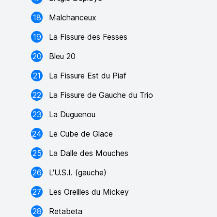
18
Malchanceux
19
La Fissure des Fesses
20
Bleu 20
21
La Fissure Est du Piaf
22
La Fissure de Gauche du Trio
23
La Duguenou
24
Le Cube de Glace
25
La Dalle des Mouches
26
L'U.S.I. (gauche)
27
Les Oreilles du Mickey
28
Retabeta