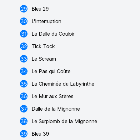
29
Bleu 29
30
L'Interruption
31
La Dalle du Couloir
32
Tick Tock
33
Le Scream
34
Le Pas qui Coûte
35
La Cheminée du Labyrinthe
36
Le Mur aux Stères
37
Dalle de la Mignonne
38
Le Surplomb de la Mignonne
39
Bleu 39