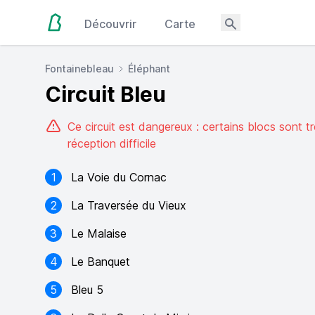
Découvrir
Carte
Fontainebleau
Éléphant
Circuit Bleu
Ce circuit est dangereux : certains blocs sont t
réception difficile
1
La Voie du Cornac
2
La Traversée du Vieux
3
Le Malaise
4
Le Banquet
5
Bleu 5