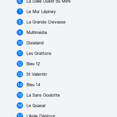
6
La Dalle Ouest du Mimi
7
Le Mur Lépiney
8
La Grande Crevasse
9
Multimédia
10
Dixieland
11
Les Grattons
12
Bleu 12
13
St Valentin
14
Bleu 14
15
La Sans Goulotte
16
Le Quasar
17
L'Aigle Déployé