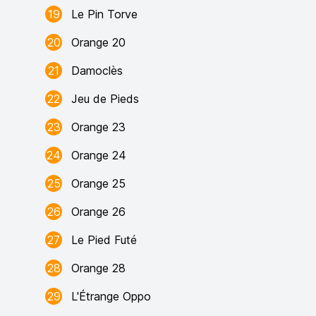
19
Le Pin Torve
20
Orange 20
21
Damoclès
22
Jeu de Pieds
23
Orange 23
24
Orange 24
25
Orange 25
26
Orange 26
27
Le Pied Futé
28
Orange 28
29
L'Étrange Oppo