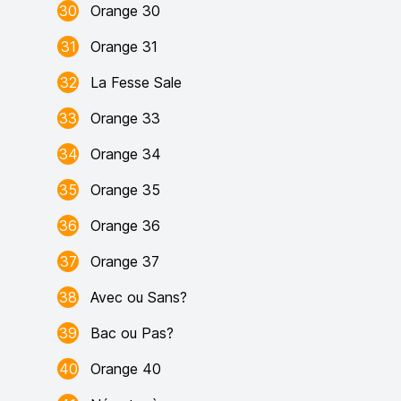
30
Orange 30
31
Orange 31
32
La Fesse Sale
33
Orange 33
34
Orange 34
35
Orange 35
36
Orange 36
37
Orange 37
38
Avec ou Sans?
39
Bac ou Pas?
40
Orange 40