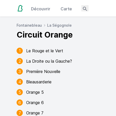
Découvrir
Carte
Fontainebleau
La Ségognole
Circuit Orange
1
Le Rouge et le Vert
2
La Droite ou la Gauche?
3
Première Nouvelle
4
Bleausarderie
5
Orange 5
6
Orange 6
7
Orange 7