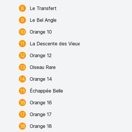
8
Le Transfert
9
Le Bel Angle
10
Orange 10
11
La Descente des Vieux
12
Orange 12
13
Oiseau Rare
14
Orange 14
15
Échappée Belle
16
Orange 16
17
Orange 17
18
Orange 18