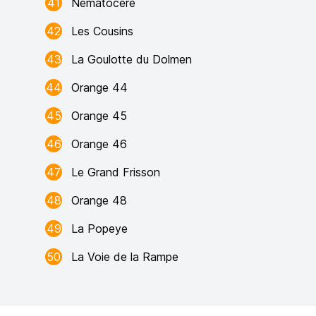
41
Nématocère
42
Les Cousins
43
La Goulotte du Dolmen
44
Orange 44
45
Orange 45
46
Orange 46
47
Le Grand Frisson
48
Orange 48
49
La Popeye
50
La Voie de la Rampe