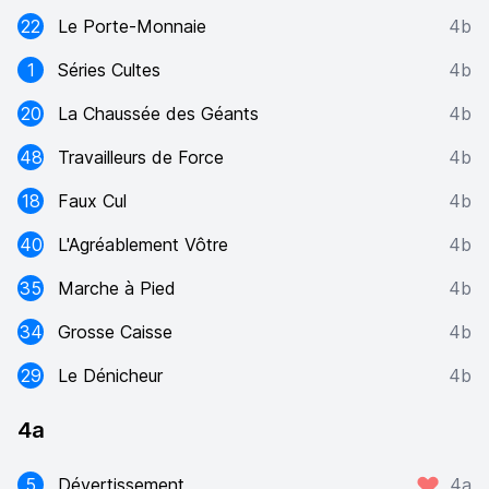
22
Le Porte-Monnaie
4b
1
Séries Cultes
4b
20
La Chaussée des Géants
4b
48
Travailleurs de Force
4b
18
Faux Cul
4b
40
L'Agréablement Vôtre
4b
35
Marche à Pied
4b
34
Grosse Caisse
4b
29
Le Dénicheur
4b
4a
5
Dévertissement
4a