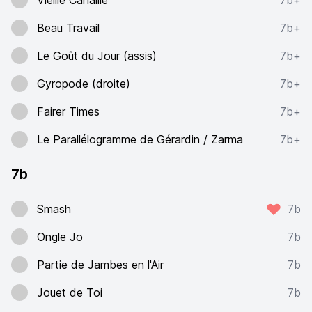
Vieille Canaille
7b+
Beau Travail
7b+
Le Goût du Jour (assis)
7b+
Gyropode (droite)
7b+
Fairer Times
7b+
Le Parallélogramme de Gérardin / Zarma
7b+
7b
Smash
7b
Ongle Jo
7b
Partie de Jambes en l'Air
7b
Jouet de Toi
7b