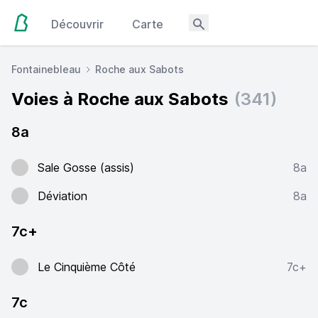
Découvrir
Carte
Fontainebleau
Roche aux Sabots
Voies à Roche aux Sabots
(341)
8a
Sale Gosse (assis)
8a
Déviation
8a
7c+
Le Cinquième Côté
7c+
7c