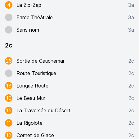
4
La Zip-Zap
3a
Farce Théâtrale
3a
Sans nom
3a
2c
26
Sortie de Cauchemar
2c
Route Touristique
2c
13
Longue Route
2c
10
Le Beau Mur
2c
15
La Traversée du Désert
2c
11
La Rigolote
2c
12
Cornet de Glace
2c