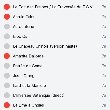
Le Toit des Frelons / La Traversée du T.G.V.
7a
Achille Talon
7a
Autochtone
7a
Bloc Os
7a
Le Chapeau Chinois (version haute)
7a
Amanite Dalloïde
7a
Entrée de Game
7a
Jus d'Orange
7a
Lard et la Manière
7a
L'Inversée Satanique (direct)
7a
La Lime à Ongles
7a