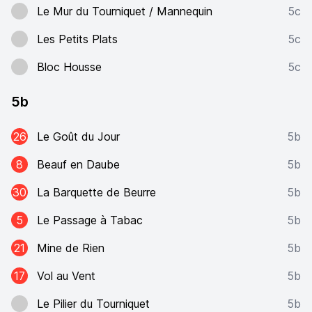
Le Mur du Tourniquet / Mannequin
5c
Les Petits Plats
5c
Bloc Housse
5c
5b
26
Le Goût du Jour
5b
8
Beauf en Daube
5b
30
La Barquette de Beurre
5b
5
Le Passage à Tabac
5b
21
Mine de Rien
5b
17
Vol au Vent
5b
Le Pilier du Tourniquet
5b