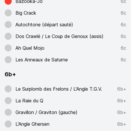
Bazooka-Jo
6c
Big Crack
6c
Autochtone (départ sauté)
6c
Dos Crawlé / Le Coup de Genoux (assis)
6c
Ah Quel Mojo
6c
Les Anneaux de Saturne
6c
6b+
Le Surplomb des Frelons / L'Angle T.G.V.
6b+
La Raie du Q
6b+
Gravillon / Graviton (gauche)
6b+
L'Angle Ghersen
6b+