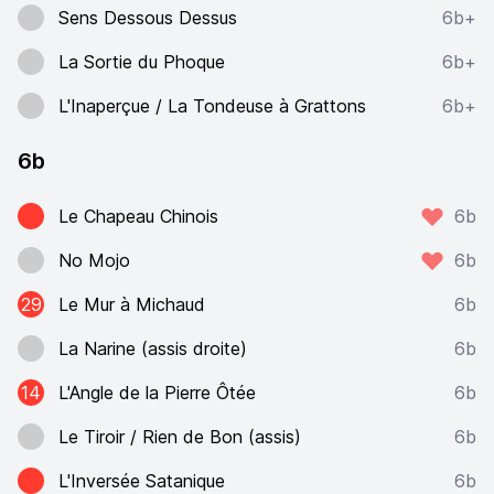
Sens Dessous Dessus
6b+
La Sortie du Phoque
6b+
L'Inaperçue / La Tondeuse à Grattons
6b+
6b
Le Chapeau Chinois
6b
No Mojo
6b
29
Le Mur à Michaud
6b
La Narine (assis droite)
6b
14
L'Angle de la Pierre Ôtée
6b
Le Tiroir / Rien de Bon (assis)
6b
L'Inversée Satanique
6b