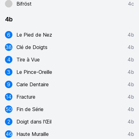
Bifröst
4c
4b
6
Le Pied de Nez
4b
38
Clé de Doigts
4b
4
Tire à Vue
4b
3
Le Pince-Oreille
4b
9
Carie Dentaire
4b
14
Fracture
4b
50
Fin de Série
4b
2
Doigt dans l'Œil
4b
46
Haute Muraille
4b