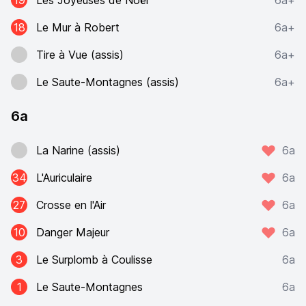
19
Les Joyeuses de Noël
6a+
18
Le Mur à Robert
6a+
Tire à Vue (assis)
6a+
Le Saute-Montagnes (assis)
6a+
6a
La Narine (assis)
6a
34
L'Auriculaire
6a
27
Crosse en l'Air
6a
10
Danger Majeur
6a
3
Le Surplomb à Coulisse
6a
1
Le Saute-Montagnes
6a