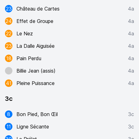
23
Château de Cartes
4a
24
Effet de Groupe
4a
22
Le Nez
4a
23
La Dalle Aiguisée
4a
18
Pain Perdu
4a
Billie Jean (assis)
4a
41
Pleine Puissance
4a
3c
8
Bon Pied, Bon Œil
3c
11
Ligne Sécante
3c