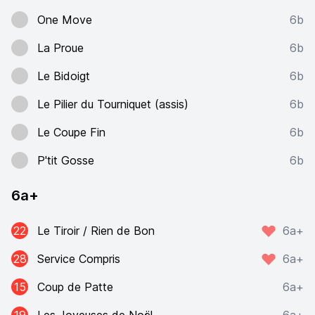
One Move
6b
La Proue
6b
Le Bidoigt
6b
Le Pilier du Tourniquet (assis)
6b
Le Coupe Fin
6b
P'tit Gosse
6b
6a+
22
Le Tiroir / Rien de Bon
6a+
28
Service Compris
6a+
15
Coup de Patte
6a+