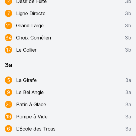
14
Désir de Fuite
3b
7
Ligne Directe
3b
21
Grand Large
3b
34
Choix Cornélien
3b
17
Le Collier
3b
3a
5
La Girafe
3a
9
Le Bel Angle
3a
20
Patin à Glace
3a
19
Pompe à Vide
3a
6
L'École des Trous
3a