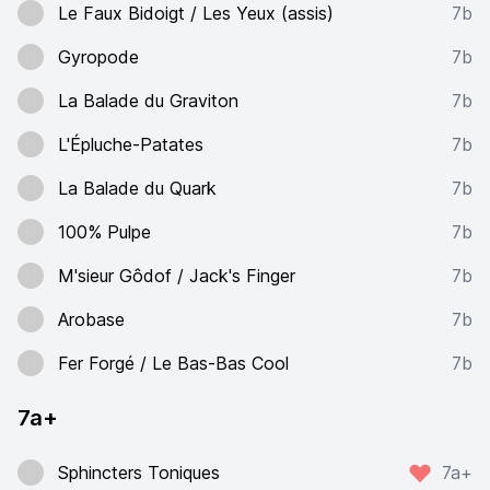
Le Faux Bidoigt / Les Yeux (assis)
7b
Gyropode
7b
La Balade du Graviton
7b
L'Épluche-Patates
7b
La Balade du Quark
7b
100% Pulpe
7b
M'sieur Gôdof / Jack's Finger
7b
Arobase
7b
Fer Forgé / Le Bas-Bas Cool
7b
7a+
Sphincters Toniques
7a+