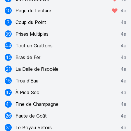
10
Page de Lecture
4a
7
Coup du Point
4a
39
Prises Multiples
4a
44
Tout en Grattons
4a
45
Bras de Fer
4a
21
La Dalle de l'Isocèle
4a
15
Trou d'Eau
4a
47
À Pied Sec
4a
41
Fine de Champagne
4a
26
Faute de Goût
4a
31
Le Boyau Retors
4a