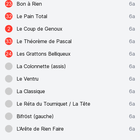
23
Bon à Rien
6a
32
Le Pain Total
6a
2
Le Coup de Genoux
6a
33
Le Théorème de Pascal
6a
24
Les Grattons Belliqueux
6a
La Colonnette (assis)
6a
Le Ventru
6a
La Classique
6a
Le Réta du Tourniquet / La Tête
6a
Bifröst (gauche)
6a
L'Arête de Rien Faire
6a