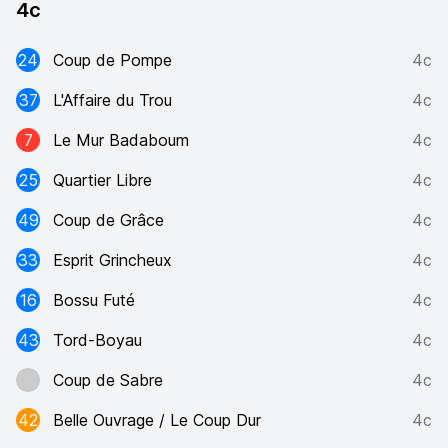
4c
24
Coup de Pompe
4c
37
L'Affaire du Trou
4c
7
Le Mur Badaboum
4c
25
Quartier Libre
4c
49
Coup de Grâce
4c
33
Esprit Grincheux
4c
16
Bossu Futé
4c
43
Tord-Boyau
4c
Coup de Sabre
4c
42
Belle Ouvrage / Le Coup Dur
4c