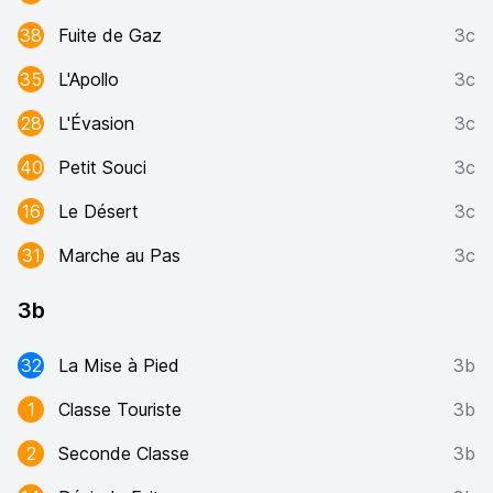
38
Fuite de Gaz
3c
35
L'Apollo
3c
28
L'Évasion
3c
40
Petit Souci
3c
16
Le Désert
3c
31
Marche au Pas
3c
3b
32
La Mise à Pied
3b
1
Classe Touriste
3b
2
Seconde Classe
3b