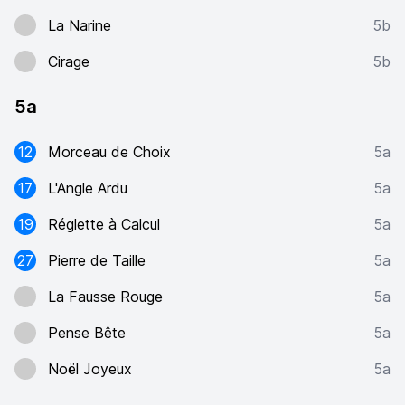
La Narine
5b
Cirage
5b
5a
12
Morceau de Choix
5a
17
L'Angle Ardu
5a
19
Réglette à Calcul
5a
27
Pierre de Taille
5a
La Fausse Rouge
5a
Pense Bête
5a
Noël Joyeux
5a