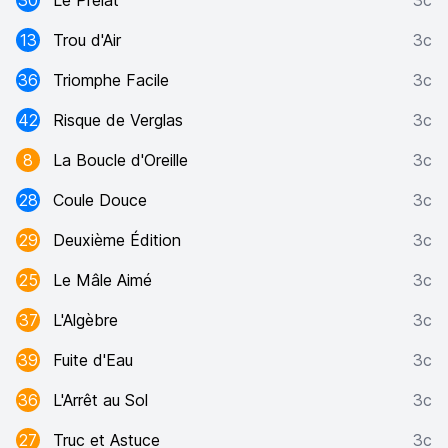
30
Le Prélat
3c
13
Trou d'Air
3c
36
Triomphe Facile
3c
42
Risque de Verglas
3c
8
La Boucle d'Oreille
3c
28
Coule Douce
3c
29
Deuxième Édition
3c
25
Le Mâle Aimé
3c
37
L'Algèbre
3c
39
Fuite d'Eau
3c
36
L'Arrêt au Sol
3c
27
Truc et Astuce
3c