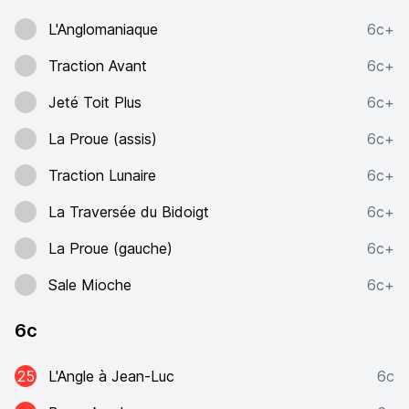
L'Anglomaniaque
6c+
Traction Avant
6c+
Jeté Toit Plus
6c+
La Proue (assis)
6c+
Traction Lunaire
6c+
La Traversée du Bidoigt
6c+
La Proue (gauche)
6c+
Sale Mioche
6c+
6c
25
L'Angle à Jean-Luc
6c