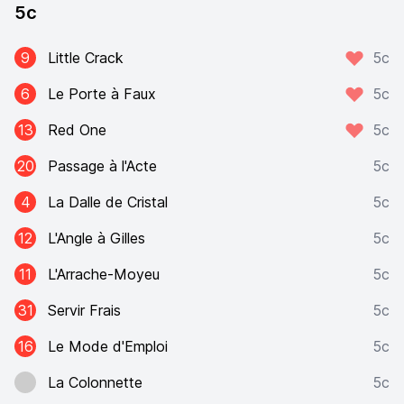
5c
9
Little Crack
5c
6
Le Porte à Faux
5c
13
Red One
5c
20
Passage à l'Acte
5c
4
La Dalle de Cristal
5c
12
L'Angle à Gilles
5c
11
L'Arrache-Moyeu
5c
31
Servir Frais
5c
16
Le Mode d'Emploi
5c
La Colonnette
5c