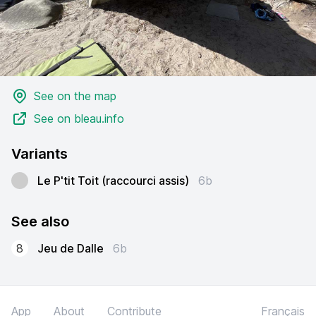
See on the map
See on bleau.info
Variants
Le P'tit Toit (raccourci assis)
6b
See also
8
Jeu de Dalle
6b
App
About
Contribute
Français