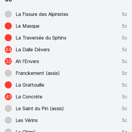
La Fissure des Alpinistes
5c
Le Masque
5c
La Traversée du Sphinx
5c
44
La Dalle Dévers
5c
32
Ah l'Envers
5c
Franckement (assis)
5c
La Grattouille
5c
41
La Concrète
5c
Le Saint du Pin (assis)
5c
Les Vérins
5c