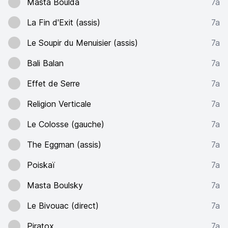
Masta Boulda
7a
La Fin d'Exit (assis)
7a
Le Soupir du Menuisier (assis)
7a
Bali Balan
7a
Effet de Serre
7a
Religion Verticale
7a
Le Colosse (gauche)
7a
The Eggman (assis)
7a
Poiskaï
7a
Masta Boulsky
7a
Le Bivouac (direct)
7a
Piratox
7a