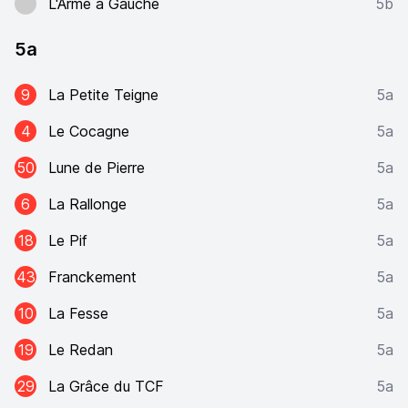
L'Arme à Gauche
5b
5a
9
La Petite Teigne
5a
4
Le Cocagne
5a
50
Lune de Pierre
5a
6
La Rallonge
5a
18
Le Pif
5a
43
Franckement
5a
10
La Fesse
5a
19
Le Redan
5a
29
La Grâce du TCF
5a