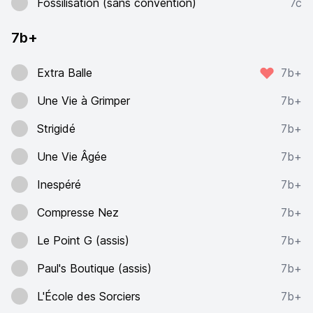
Fossilisation (sans convention)
7c
7b+
Extra Balle
7b+
Une Vie à Grimper
7b+
Strigidé
7b+
Une Vie Âgée
7b+
Inespéré
7b+
Compresse Nez
7b+
Le Point G (assis)
7b+
Paul's Boutique (assis)
7b+
L'École des Sorciers
7b+