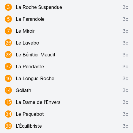
3
La Roche Suspendue
3c
5
La Farandole
3c
7
Le Miroir
3c
26
Le Lavabo
3c
28
Le Bénitier Maudit
3c
37
La Pendante
3c
16
La Longue Roche
3c
14
Goliath
3c
15
La Dame de l'Envers
3c
34
Le Paquebot
3c
38
L'Équilibriste
3c