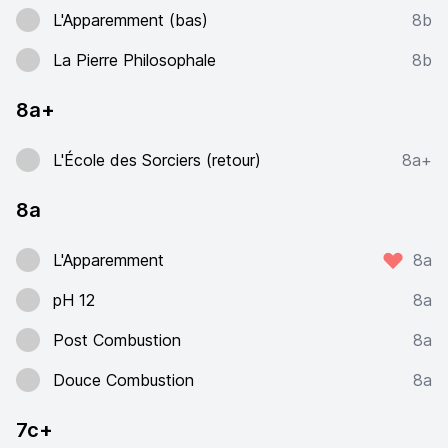
L'Apparemment (bas)
8b
La Pierre Philosophale
8b
8a+
L'École des Sorciers (retour)
8a+
8a
L'Apparemment
8a
pH 12
8a
Post Combustion
8a
Douce Combustion
8a
7c+