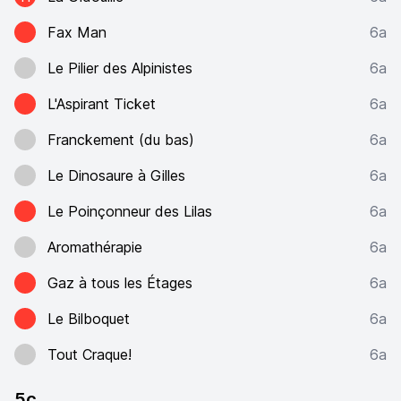
Fax Man
6a
Le Pilier des Alpinistes
6a
L'Aspirant Ticket
6a
Franckement (du bas)
6a
Le Dinosaure à Gilles
6a
Le Poinçonneur des Lilas
6a
Aromathérapie
6a
Gaz à tous les Étages
6a
Le Bilboquet
6a
Tout Craque!
6a
5c