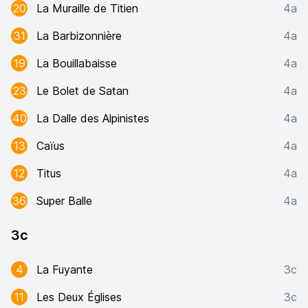
20
La Muraille de Titien
4a
31
La Barbizonnière
4a
19
La Bouillabaisse
4a
23
Le Bolet de Satan
4a
40
La Dalle des Alpinistes
4a
13
Caïus
4a
12
Titus
4a
36
Super Balle
4a
3c
4
La Fuyante
3c
11
Les Deux Églises
3c