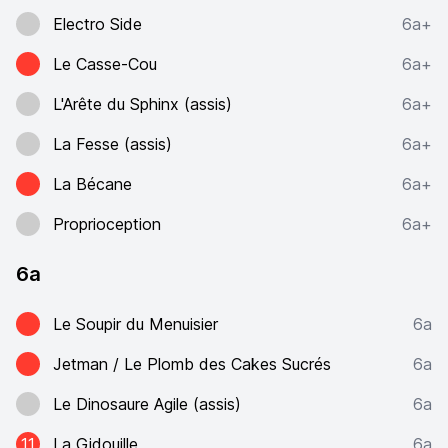
Electro Side
6a+
Le Casse-Cou
6a+
L'Arête du Sphinx (assis)
6a+
La Fesse (assis)
6a+
La Bécane
6a+
Proprioception
6a+
6a
Le Soupir du Menuisier
6a
Jetman / Le Plomb des Cakes Sucrés
6a
Le Dinosaure Agile (assis)
6a
11
La Gidouille
6a