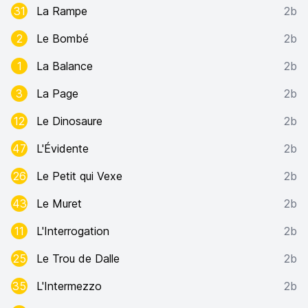
31
La Rampe
2b
2
Le Bombé
2b
1
La Balance
2b
3
La Page
2b
12
Le Dinosaure
2b
47
L'Évidente
2b
26
Le Petit qui Vexe
2b
43
Le Muret
2b
11
L'Interrogation
2b
25
Le Trou de Dalle
2b
35
L'Intermezzo
2b