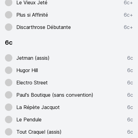
Le Vieux Jeté
6c+
Plus si Affinité
6c+
Discarthrose Débutante
6c+
6c
Jetman (assis)
6c
Hugor Hill
6c
Electro Street
6c
Paul's Boutique (sans convention)
6c
La Répète Jacquot
6c
Le Pendule
6c
Tout Craque! (assis)
6c