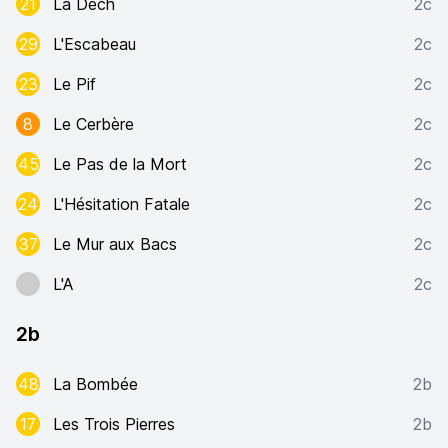
21
La Déch
2c
29
L'Escabeau
2c
23
Le Pif
2c
8
Le Cerbère
2c
45
Le Pas de la Mort
2c
24
L'Hésitation Fatale
2c
37
Le Mur aux Bacs
2c
L'A
2c
2b
48
La Bombée
2b
17
Les Trois Pierres
2b