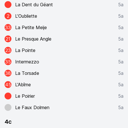
La Dent du Géant
5a
2
L'Oubliette
5a
33
La Petite Meije
5a
21
Le Presque Angle
5a
23
La Pointe
5a
35
Intermezzo
5a
38
La Torsade
5a
45
L'Abîme
5a
Le Poirier
5a
Le Faux Dolmen
5a
4c