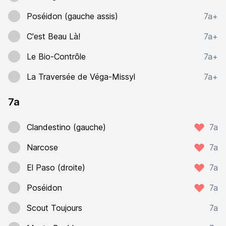
Poséidon (gauche assis)
7a+
C'est Beau Là!
7a+
Le Bio-Contrôle
7a+
La Traversée de Véga-Missyl
7a+
7a
Clandestino (gauche)
7a
Narcose
7a
El Paso (droite)
7a
Poséidon
7a
Scout Toujours
7a