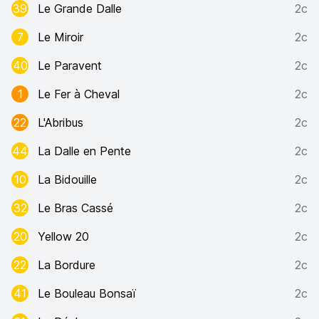
39
Le Grande Dalle
2c
7
Le Miroir
2c
40
Le Paravent
2c
1
Le Fer à Cheval
2c
22
L'Abribus
2c
44
La Dalle en Pente
2c
10
La Bidouille
2c
32
Le Bras Cassé
2c
20
Yellow 20
2c
22
La Bordure
2c
41
Le Bouleau Bonsaï
2c