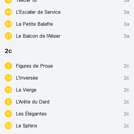
18
Yellow 18
3a
46
L'Escalier de Service
3a
33
La Petite Balafre
3a
27
Le Balcon de l'Alisier
3a
2c
5
Figures de Proue
2c
14
L'Inversée
2c
13
La Vierge
2c
8
L'Arête du Dard
2c
6
Les Élégantes
2c
30
Le Sphinx
2c