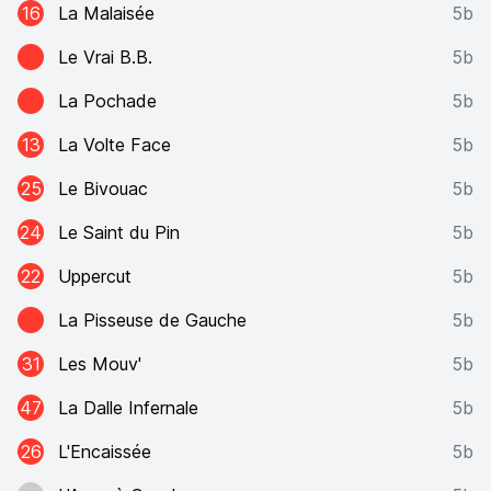
16
La Malaisée
5b
Le Vrai B.B.
5b
La Pochade
5b
13
La Volte Face
5b
25
Le Bivouac
5b
24
Le Saint du Pin
5b
22
Uppercut
5b
La Pisseuse de Gauche
5b
31
Les Mouv'
5b
47
La Dalle Infernale
5b
26
L'Encaissée
5b