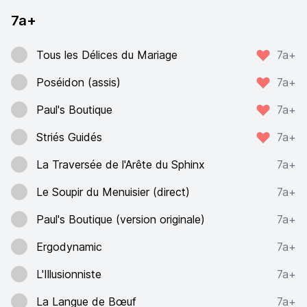
7a+
Tous les Délices du Mariage
7a+
Poséidon (assis)
7a+
Paul's Boutique
7a+
Striés Guidés
7a+
La Traversée de l'Arête du Sphinx
7a+
Le Soupir du Menuisier (direct)
7a+
Paul's Boutique (version originale)
7a+
Ergodynamic
7a+
L'Illusionniste
7a+
La Langue de Bœuf
7a+