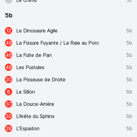
Le Chimú
5c
5b
12
Le Dinosaure Agile
5b
49
La Fissure Fuyante / La Raie au Porc
5b
46
La Fuite de Pan
5b
48
Les Pustules
5b
20
La Pisseuse de Droite
5b
8
Le Sillon
5b
37
La Douce-Amère
5b
30
L'Arête du Sphinx
5b
28
L'Espadon
5b