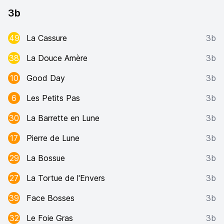
3b
49
La Cassure
3b
38
La Douce Amère
3b
10
Good Day
3b
6
Les Petits Pas
3b
30
La Barrette en Lune
3b
17
Pierre de Lune
3b
29
La Bossue
3b
27
La Tortue de l'Envers
3b
39
Face Bosses
3b
32
Le Foie Gras
3b