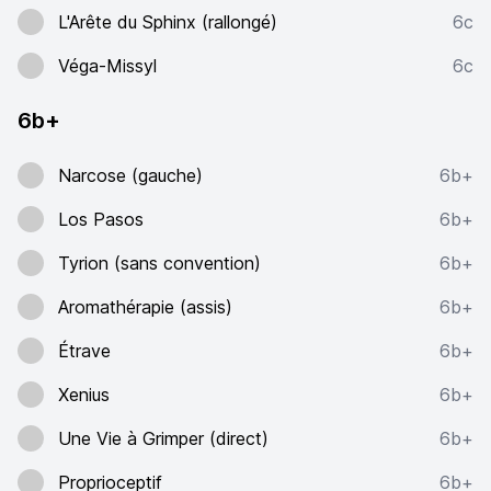
L'Arête du Sphinx (rallongé)
6c
Véga-Missyl
6c
6b+
Narcose (gauche)
6b+
Los Pasos
6b+
Tyrion (sans convention)
6b+
Aromathérapie (assis)
6b+
Étrave
6b+
Xenius
6b+
Une Vie à Grimper (direct)
6b+
Proprioceptif
6b+