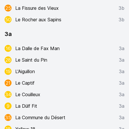
25
La Fissure des Vieux
3b
50
Le Rocher aux Sapins
3b
3a
16
La Dalle de Fax Man
3a
28
Le Saint du Pin
3a
19
L'Aiguillon
3a
21
Le Captif
3a
34
Le Couilleux
3a
9
La Dülf Fit
3a
35
La Commune du Désert
3a