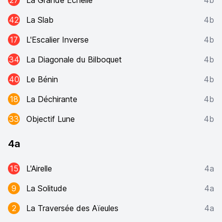
27
La Grande Échelle
4b
42
La Slab
4b
17
L'Escalier Inverse
4b
34
La Diagonale du Bilboquet
4b
40
Le Bénin
4b
18
La Déchirante
4b
33
Objectif Lune
4b
4a
15
L'Airelle
4a
9
La Solitude
4a
2
La Traversée des Aïeules
4a