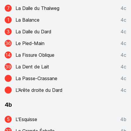
7
La Dalle du Thalweg
4c
1
La Balance
4c
3
La Dalle du Dard
4c
36
Le Pied-Main
4c
14
La Fissure Oblique
4c
39
La Dent de Lait
4c
La Passe-Crassane
4c
L'Arête droite du Dard
4c
4b
5
L'Esquisse
4b