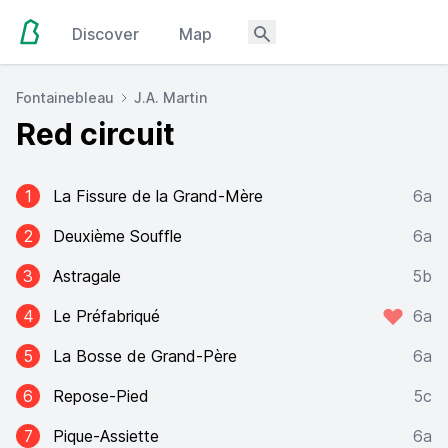
Discover
Map
Fontainebleau
J.A. Martin
Red circuit
1
La Fissure de la Grand-Mère
6a
2
Deuxième Souffle
6a
3
Astragale
5b
4
Le Préfabriqué
6a
5
La Bosse de Grand-Père
6a
6
Repose-Pied
5c
7
Pique-Assiette
6a