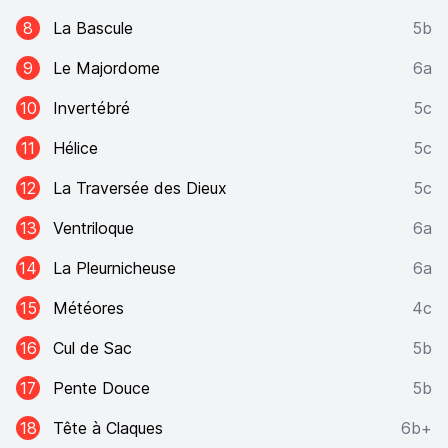
8
La Bascule
5b
9
Le Majordome
6a
10
Invertébré
5c
11
Hélice
5c
12
La Traversée des Dieux
5c
13
Ventriloque
6a
14
La Pleurnicheuse
6a
15
Météores
4c
16
Cul de Sac
5b
17
Pente Douce
5b
18
Tête à Claques
6b+