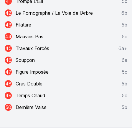
41
Trompe L'Œil
5c
42
Le Pornographe / La Voie de l'Arbre
6b
43
Filature
5b
44
Mauvais Pas
5c
45
Travaux Forcés
6a+
46
Soupçon
6a
47
Figure Imposée
5c
48
Gras Double
5b
49
Temps Chaud
5c
50
Dernière Valse
5b