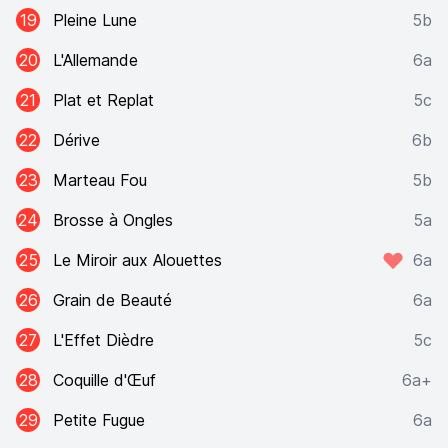
19
Pleine Lune
5b
20
L'Allemande
6a
21
Plat et Replat
5c
22
Dérive
6b
23
Marteau Fou
5b
24
Brosse à Ongles
5a
25
Le Miroir aux Alouettes
6a
26
Grain de Beauté
6a
27
L'Effet Dièdre
5c
28
Coquille d'Œuf
6a+
29
Petite Fugue
6a