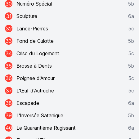
30
Numéro Spécial
5b
31
Sculpture
6a
32
Lance-Pierres
5c
33
Fond de Culotte
5b
34
Crise du Logement
5c
35
Brosse à Dents
5b
36
Poignée d'Amour
5c
37
L'Œuf d'Autruche
5c
38
Escapade
6a
39
L'Inversée Satanique
5b
40
Le Quarantième Rugissant
6a