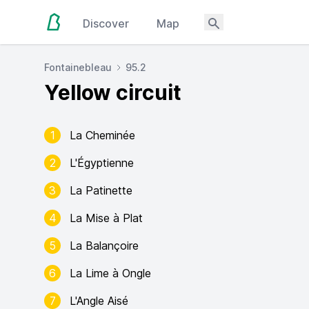
Discover
Map
Fontainebleau
95.2
Yellow circuit
1
La Cheminée
2
L'Égyptienne
3
La Patinette
4
La Mise à Plat
5
La Balançoire
6
La Lime à Ongle
7
L'Angle Aisé