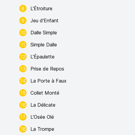
8
L'Étroiture
9
Jeu d'Enfant
10
Dalle Simple
11
Simple Dalle
12
L'Épaulette
13
Prise de Repos
14
La Porte à Faux
15
Collet Monté
16
La Délicate
17
L'Osée Olé
18
La Trompe