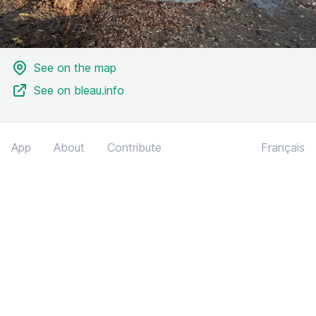
See on the map
See on bleau.info
App
About
Contribute
Français