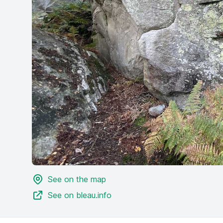
See on the map
See on bleau.info