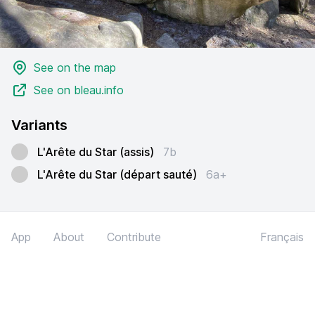
See on the map
See on bleau.info
Variants
L'Arête du Star (assis)
7b
L'Arête du Star (départ sauté)
6a+
App
About
Contribute
Français