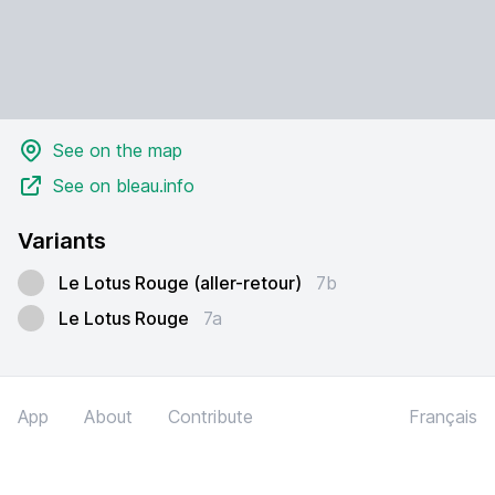
See on the map
See on bleau.info
Variants
Le Lotus Rouge (aller-retour)
7b
Le Lotus Rouge
7a
App
About
Contribute
Français