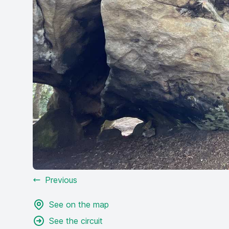
Previous
See on the map
See the circuit